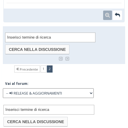
(current)
1
2
Precedente
Vai al forum: