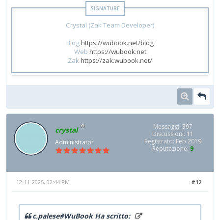
Crystal (Zak Team Developer)
Blog
https://wubook.net/blog
Web
https://wubook.net
Zak
https://zak.wubook.net/
Messaggi: 397
crystal
Discussioni: 11
Registrato: Feb 2019
Administrator
Reputazione:
9
12-11-2025, 02:44 PM
#12
c.palese#WuBook Ha scritto: