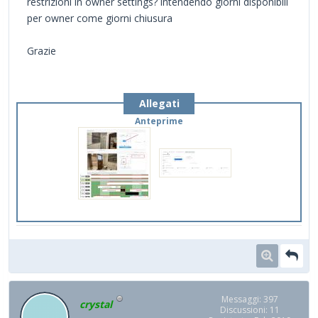
restrizioni in owner settings? intendendo giorni disponibili
per owner come giorni chiusura
Grazie
Allegati
Anteprime
Messaggi: 397
crystal
Discussioni: 11