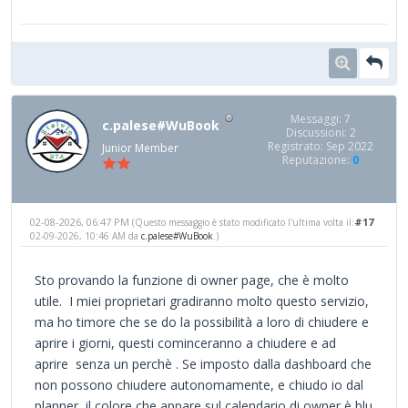
Messaggi: 7
c.palese#WuBook
Discussioni: 2
Registrato: Sep 2022
Junior Member
Reputazione:
0
02-08-2026, 06:47 PM
#17
(Questo messaggio è stato modificato l'ultima volta il:
02-09-2026, 10:46 AM da
c.palese#WuBook
.)
Sto provando la funzione di owner page, che è molto
utile. I miei proprietari gradiranno molto questo servizio,
ma ho timore che se do la possibilità a loro di chiudere e
aprire i giorni, questi cominceranno a chiudere e ad
aprire senza un perchè . Se imposto dalla dashboard che
non possono chiudere autonomamente, e chiudo io dal
planner, il colore che appare sul calendario di owner è blu