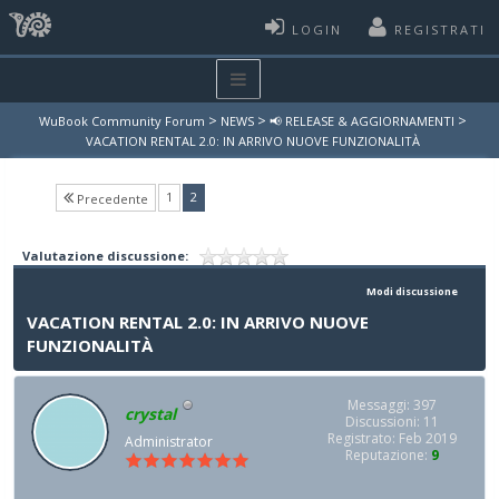
LOGIN
REGISTRATI
>
>
>
WuBook Community Forum
NEWS
📢 RELEASE & AGGIORNAMENTI
VACATION RENTAL 2.0: IN ARRIVO NUOVE FUNZIONALITÀ
(current)
1
2
Precedente
Valutazione discussione:
Modi discussione
VACATION RENTAL 2.0: IN ARRIVO NUOVE
FUNZIONALITÀ
Messaggi: 397
crystal
Discussioni: 11
Registrato: Feb 2019
Administrator
Reputazione:
9