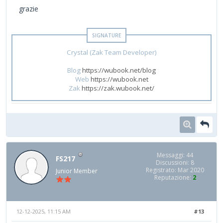
grazie
Crystal (Zak Team Developer)
Blog
https://wubook.net/blog
Web
https://wubook.net
Zak
https://zak.wubook.net/
Messaggi: 44
FS217
Discussioni: 8
Registrato: Mar 2020
Junior Member
Reputazione:
2
12-12-2025, 11:15 AM
#13