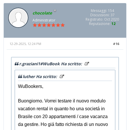
Messaggi: 154
chocolate
Discussioni: 37
Registrato: Oct 2020
Administrator
Reputazione:
12
12-29-2025, 12:24 PM
#16
r.graziani1#WuBook Ha scritto:
luther Ha scritto:
WuBookers,
Buongiorno. Vorrei testare il nuovo modulo
vacation rental in quanto ho una societá in
Brasile con 20 appartamenti / case vacanza
da gestire. Ho giá fatto richiesta di un nuovo