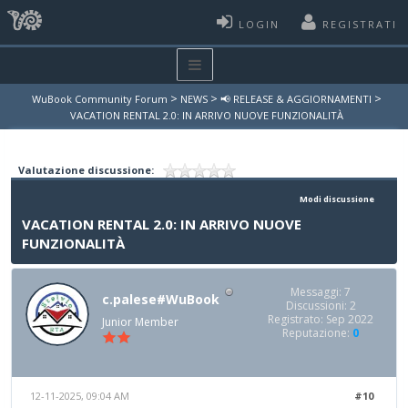
LOGIN
REGISTRATI
>
>
>
WuBook Community Forum
NEWS
📢 RELEASE & AGGIORNAMENTI
VACATION RENTAL 2.0: IN ARRIVO NUOVE FUNZIONALITÀ
Valutazione discussione:
Modi discussione
VACATION RENTAL 2.0: IN ARRIVO NUOVE
FUNZIONALITÀ
Messaggi: 7
c.palese#WuBook
Discussioni: 2
Registrato: Sep 2022
Junior Member
Reputazione:
0
12-11-2025, 09:04 AM
#10