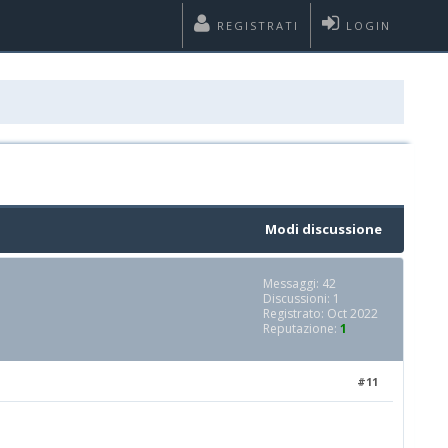
REGISTRATI
LOGIN
Modi discussione
Messaggi: 42
Discussioni: 1
Registrato: Oct 2022
Reputazione:
1
#11