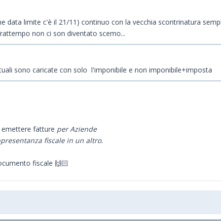
 data limite c'è il 21/11) continuo con la vecchia scontrinatura sempl
frattempo non ci son diventato scemo...
rtuali sono caricate con solo l'imponibile e non imponibile+imposta
i emettere fatture
per Aziende
resentanza fiscale in un altro.
 documento fiscale 🙌🏻