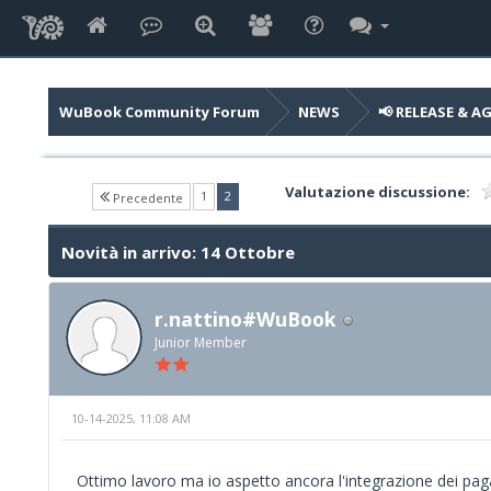
WuBook Community Forum
NEWS
📢 RELEASE & 
Valutazione discussione:
(current)
1
2
Precedente
Novità in arrivo: 14 Ottobre
r.nattino#WuBook
Junior Member
10-14-2025, 11:08 AM
Ottimo lavoro ma io aspetto ancora l'integrazione dei paga