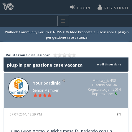
LOGIN
REGISTRATI
>
>
>
WuBook Community Forum
NEWS
💬 Idee Proposte e Discussioni
plug-in
per gestione case vacanza
Valutazione discussione:
plug-in per gestione case vacanza
Modi discussione
Messaggi: 438
Your Sardinia
Discussioni: 94
Registrato: Jan 2014
Senior Member
Reputazione:
5
07-07-2014, 12:39 PM
#1
Ciao Buon giorno, qualche mese fa, parlando con un