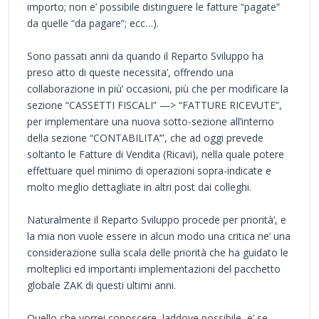
importo; non e’ possibile distinguere le fatture “pagate”
da quelle “da pagare”; ecc…).
Sono passati anni da quando il Reparto Sviluppo ha
preso atto di queste necessita’, offrendo una
collaborazione in più’ occasioni, più che per modificare la
sezione “CASSETTI FISCALI” —> “FATTURE RICEVUTE”,
per implementare una nuova sotto-sezione all’interno
della sezione “CONTABILITA’”, che ad oggi prevede
soltanto le Fatture di Vendita (Ricavi), nella quale potere
effettuare quel minimo di operazioni sopra-indicate e
molto meglio dettagliate in altri post dai colleghi.
Naturalmente il Reparto Sviluppo procede per priorità’, e
la mia non vuole essere in alcun modo una critica ne’ una
considerazione sulla scala delle priorità che ha guidato le
molteplici ed importanti implementazioni del pacchetto
globale ZAK di questi ultimi anni.
Quello che vorrei conoscere, laddove possibile, e’ se