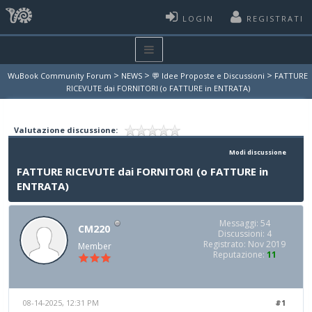
LOGIN
REGISTRATI
>
>
>
WuBook Community Forum
NEWS
💬 Idee Proposte e Discussioni
FATTURE
RICEVUTE dai FORNITORI (o FATTURE in ENTRATA)
Valutazione discussione:
Modi discussione
FATTURE RICEVUTE dai FORNITORI (o FATTURE in
ENTRATA)
Messaggi: 54
CM220
Discussioni: 4
Registrato: Nov 2019
Member
Reputazione:
11
08-14-2025, 12:31 PM
#1