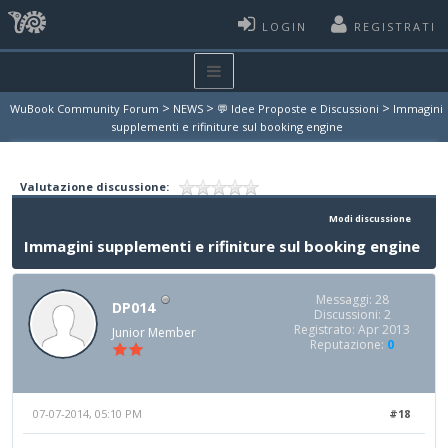
LOGIN
REGISTRATI
>
>
>
WuBook Community Forum
NEWS
💬 Idee Proposte e Discussioni
Immagini
supplementi e rifiniture sul booking engine
Valutazione discussione:
Modi discussione
Immagini supplementi e rifiniture sul booking engine
Messaggi: 28
DP014
Discussioni: 2
Registrato: Apr 2013
Junior Member
Reputazione:
0
07-07-2014, 05:10 PM
#18