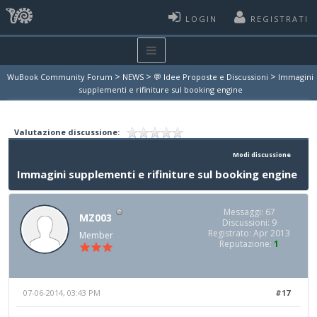
LOGIN
REGISTRATI
>
>
>
WuBook Community Forum
NEWS
💬 Idee Proposte e Discussioni
Immagini
supplementi e rifiniture sul booking engine
Valutazione discussione:
Modi discussione
Immagini supplementi e rifiniture sul booking engine
Messaggi: 67
MZ003
Discussioni: 9
Registrato: Apr 2013
Member
Reputazione:
1
07-06-2014, 03:43 PM
#17