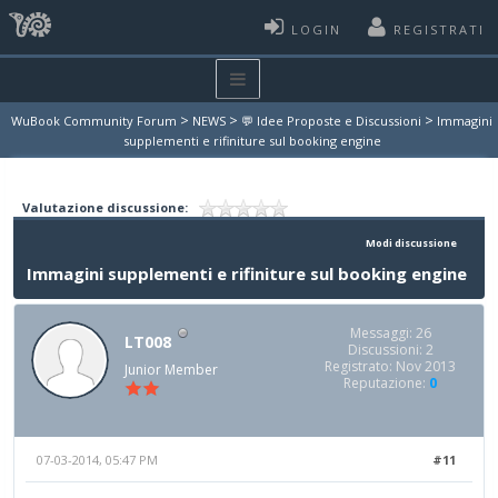
LOGIN
REGISTRATI
>
>
>
WuBook Community Forum
NEWS
💬 Idee Proposte e Discussioni
Immagini
supplementi e rifiniture sul booking engine
Valutazione discussione:
Modi discussione
Immagini supplementi e rifiniture sul booking engine
Messaggi: 26
LT008
Discussioni: 2
Registrato: Nov 2013
Junior Member
Reputazione:
0
07-03-2014, 05:47 PM
#11