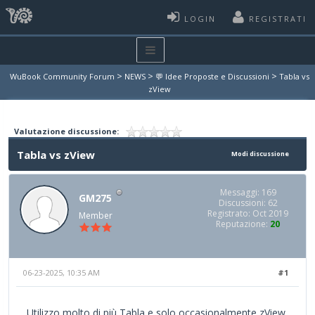
LOGIN
REGISTRATI
>
>
>
WuBook Community Forum
NEWS
💬 Idee Proposte e Discussioni
Tabla vs
zView
Valutazione discussione:
Tabla vs zView
Modi discussione
Messaggi: 169
GM275
Discussioni: 62
Registrato: Oct 2019
Member
Reputazione:
20
06-23-2025, 10:35 AM
#1
Utilizzo molto di più Tabla e solo occasionalmente zView,