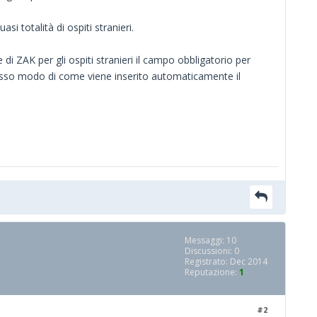
i totalità di ospiti stranieri.
di ZAK per gli ospiti stranieri il campo obbligatorio per
tesso modo di come viene inserito automaticamente il
Messaggi: 10
Discussioni: 0
Registrato: Dec 2014
Reputazione:
1
#2