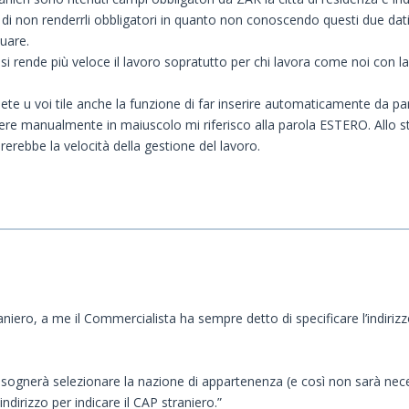
a di non renderrli obbligatori in quanto non conoscendo questi due dati 
nuare.
 rende più veloce il lavoro sopratutto per chi lavora come noi con la qu
nete u voi tile anche la funzione di far inserire automaticamente da part
vere manualmente in maiuscolo mi riferisco alla parola ESTERO. Allo 
ebbe la velocità della gestione del lavoro.
raniero, a me il Commercialista ha sempre detto di specificare l’indiri
nte bisognerà selezionare la nazione di appartenenza (e così non sarà n
indirizzo per indicare il CAP straniero.”