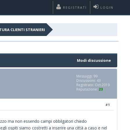
REGISTRATI
LOGIN
URA CLIENTI STRANIERI
Modi discussione
Messaggi: 99
Discussioni: 43
Registrato: Oct 2019
Reputazione:
23
#1
ndirizzo ma non essendo campi obbilgatori chiedo
gli ospiti siamo costretti a inserire una città a caso e nel