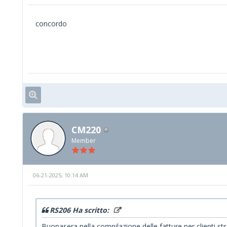
concordo
CM220
Member
06-21-2025, 10:14 AM
RS206 Ha scritto:
Buonasera nella compilazione delle fatture per clienti st