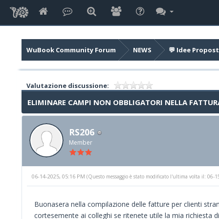
WuBook Community Forum
NEWS
💬 Idee Propost
Valutazione discussione:
ELIMINARE CAMPI NON OBBLIGATORI NELLA FATTURA
RS206
Member
06-14-2025, 05:16 PM
(Questo messaggio è stato modificato l'ultima volta il: 06
Buonasera nella compilazione delle fatture per clienti stra
cortesemente ai colleghi se ritenete utile la mia richiesta 