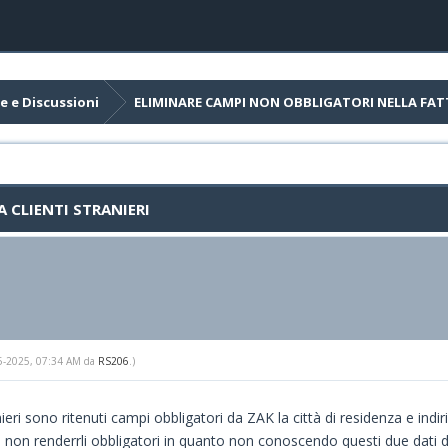
e e Discussioni
ELIMINARE CAMPI NON OBBLIGATORI NELLA FATT
 CLIENTI STRANIERI
-15-2025, 07:34 AM da
RS206
.)
nieri sono ritenuti campi obbligatori da ZAK la città di residenza e i
di non renderrli obbligatori in quanto non conoscendo questi due dati de