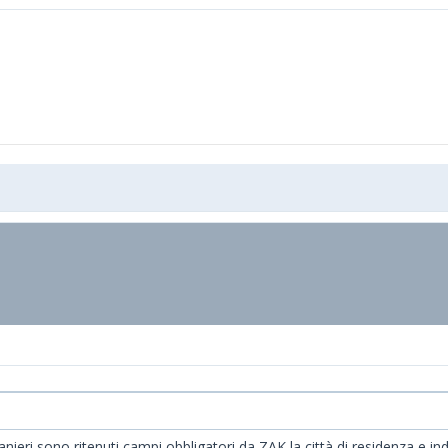
ranieri sono ritenuti campi obbligatori da ZAK la città di residenza e 