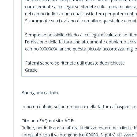
cortesemente ai colleghi se ritenete utile la mia richiest
nel campo indirizzo una qualsiasi lettera per poter conti
Sicuramente se ci evitano di compilare questi due campi si
Sempre se possibile chiedo ai colleghi di valutare se rite
l'emissione della fattura che attuamente dobbiamo scri
campo XXXXXXX anche questa piccola accortezza migliorer
Fatemi sapere se ritenete utili queste due richieste
Grazie
Buongiorno a tutti,
Io ho un dubbio sul primo punto: nella fattura all’ospite st
Cito una FAQ dal sito ADE:
“Infine, per indicare in fattura l’indirizzo estero del clie
compilato con il valore generico 00000. Si potrà utilizzare l’