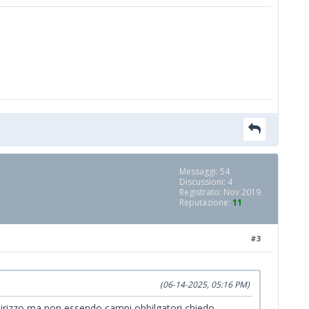
Messaggi: 54
Discussioni: 4
Registrato: Nov 2019
Reputazione:
11
#3
(06-14-2025, 05:16 PM)
indirizzo ma non essendo campi obbilgatori chiedo