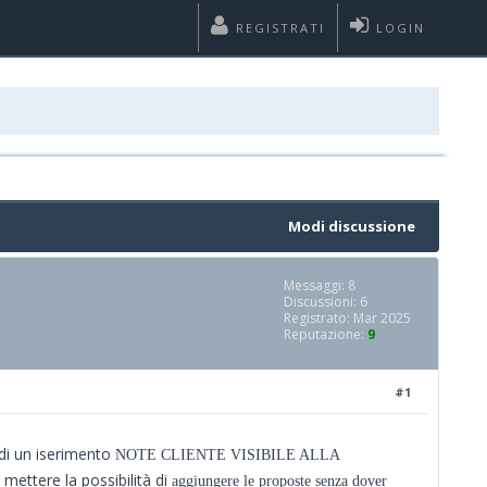
REGISTRATI
LOGIN
Modi discussione
Messaggi: 8
Discussioni: 6
Registrato: Mar 2025
Reputazione:
9
#1
 di un iserimento
NOTE CLIENTE VISIBILE ALLA
mettere la possibilità di
aggiungere le proposte senza dover