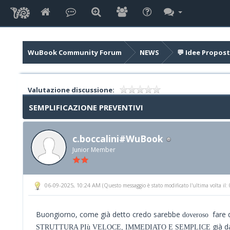
WuBook Community Forum
NEWS
💬 Idee Propost
Valutazione discussione:
SEMPLIFICAZIONE PREVENTIVI
c.boccalini#WuBook
Junior Member
06-09-2025, 10:24 AM
(Questo messaggio è stato modificato l'ultima volta i
Buongiorno, come già detto credo sarebbe
fare 
doveroso
già d
STRUTTURA PIù VELOCE, IMMEDIATO E SEMPLICE