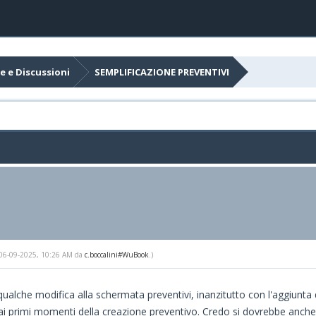
e e Discussioni
SEMPLIFICAZIONE PREVENTIVI
l: 06-09-2025, 10:26 AM da
c.boccalini#WuBook
.)
qualche modifica alla schermata preventivi, inanzitutto con l'aggiunta
ai primi momenti della creazione preventivo. Credo si dovrebbe anche 