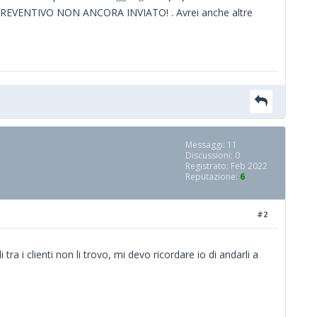
PREVENTIVO NON ANCORA INVIATO! . Avrei anche altre
Messaggi: 11
Discussioni: 0
Registrato: Feb 2022
Reputazione:
6
#2
ra i clienti non li trovo, mi devo ricordare io di andarli a