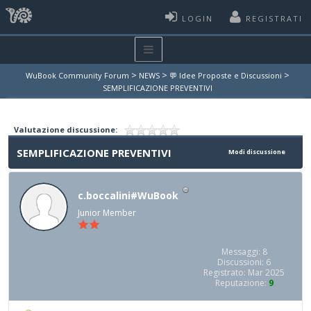
LOGIN
REGISTRATI
>
>
>
WuBook Community Forum
NEWS
💬 Idee Proposte e Discussioni
SEMPLIFICAZIONE PREVENTIVI
Valutazione discussione:
SEMPLIFICAZIONE PREVENTIVI
Modi discussione
c.boccalini#WuBook
Junior Member
Messaggi: 8
Discussioni: 6
Registrato: Mar 2025
Reputazione:
9