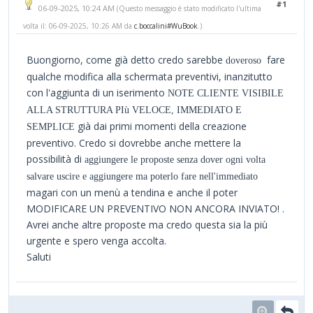
#1
06-09-2025, 10:24 AM
(Questo messaggio è stato modificato l'ultima
volta il: 06-09-2025, 10:26 AM da
c.boccalini#WuBook
.)
Buongiorno, come già detto credo sarebbe
fare
doveroso
qualche modifica alla schermata preventivi, inanzitutto
con l'aggiunta di un iserimento
NOTE CLIENTE VISIBILE
ALLA STRUTTURA PIù VELOCE, IMMEDIATO E
già dai primi momenti della creazione
SEMPLICE
preventivo. Credo si dovrebbe anche mettere la
possibilità di
aggiungere le proposte senza dover ogni volta
salvare uscire e aggiungere ma poterlo fare nell'immediato
magari con un menù a tendina e anche il poter
MODIFICARE UN PREVENTIVO NON ANCORA INVIATO! .
Avrei anche altre proposte ma credo questa sia la più
urgente e spero venga accolta.
Saluti