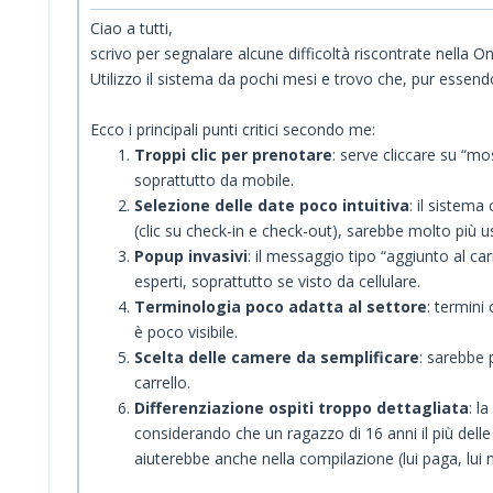
Ciao a tutti,
scrivo per segnalare alcune difficoltà riscontrate nella O
Utilizzo il sistema da pochi mesi e trovo che, pur essend
Ecco i principali punti critici secondo me:
Troppi clic per prenotare
: serve cliccare su “m
soprattutto da mobile.
Selezione delle date poco intuitiva
: il sistema
(clic su check-in e check-out), sarebbe molto più us
Popup invasivi
: il messaggio tipo “aggiunto al ca
esperti, soprattutto se visto da cellulare.
Terminologia poco adatta al settore
: termini
è poco visibile.
Scelta delle camere da semplificare
: sarebbe 
carrello.
Differenziazione ospiti troppo dettagliata
: l
considerando che un ragazzo di 16 anni il più dell
aiuterebbe anche nella compilazione (lui paga, lui 