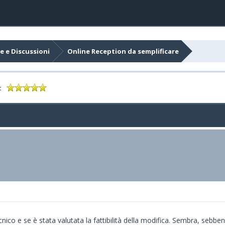
e e Discussioni
Online Reception da semplificare
:
nico e se è stata valutata la fattibilità della modifica. Sembra, sebben