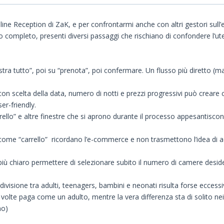
nline Reception di ZaK, e per confrontarmi anche con altri gestori sull’
o completo, presenti diversi passaggi che rischiano di confondere l’ute
ostra tutto”, poi su “prenota”, poi confermare. Un flusso più diretto 
 con scelta della data, numero di notti e prezzi progressivi può creare
er-friendly.
rrello” e altre finestre che si aprono durante il processo appesantiscon
 come “carrello” ricordano l’e-commerce e non trasmettono l’idea di acc
più chiaro permettere di selezionare subito il numero di camere desi
a divisione tra adulti, teenagers, bambini e neonati risulta forse ecces
e volte paga come un adulto, mentre la vera differenza sta di solito n
no)