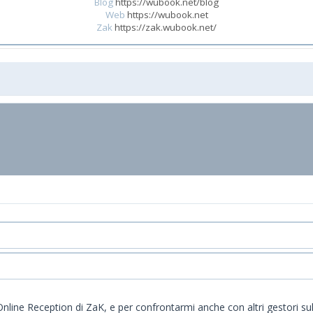
Blog
https://wubook.net/blog
Web
https://wubook.net
Zak
https://zak.wubook.net/
 Online Reception di ZaK, e per confrontarmi anche con altri gestori sul