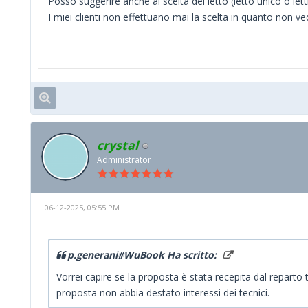
Posso suggerire anche al scelta del letto (letto unico o letti
I miei clienti non effettuano mai la scelta in quanto non v
crystal
Administrator
06-12-2025, 05:55 PM
p.generani#WuBook Ha scritto:
Vorrei capire se la proposta è stata recepita dal reparto t
proposta non abbia destato interessi dei tecnici.