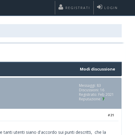
REGISTRATI
LOGIN
Modi discussione
Messaggi: 83
Discussioni: 16
Registrato: Feb 2021
Reputazione:
7
#21
e tanti utenti siano d'accordo sui punti descritti, che la