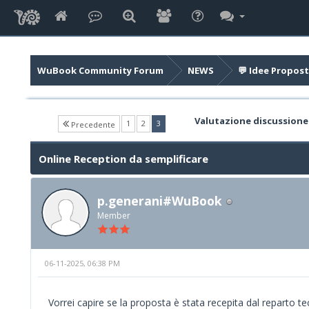
WuBook Community Forum
NEWS
💬 Idee Propost
Valutazione discussione
(current)
1
2
3
Precedente
Online Reception da semplificare
p.generani#WuBook
Member
06-11-2025, 06:38 PM
Vorrei capire se la proposta è stata recepita dal reparto tec