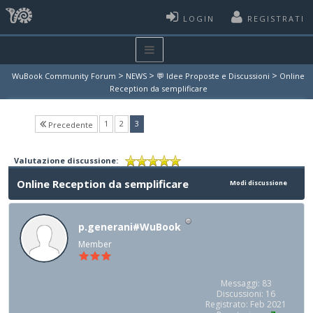
LOGIN
REGISTRATI
>
>
>
WuBook Community Forum
NEWS
💬 Idee Proposte e Discussioni
Online
Reception da semplificare
(current)
1
2
3
Precedente
Valutazione discussione:
Online Reception da semplificare
Modi discussione
p.generani#WuBook
Member
Messaggi: 83
Discussioni: 16
Registrato: Feb 2021