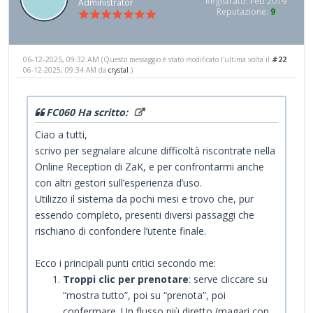
Registrato: Feb 2019
Administrator
Reputazione:
9
06-12-2025, 09:32 AM
#22
(Questo messaggio è stato modificato l'ultima volta il:
06-12-2025, 09:34 AM da
crystal
.)
FC060 Ha scritto:
Ciao a tutti,
scrivo per segnalare alcune difficoltà riscontrate nella
Online Reception di ZaK, e per confrontarmi anche
con altri gestori sull’esperienza d’uso.
Utilizzo il sistema da pochi mesi e trovo che, pur
essendo completo, presenti diversi passaggi che
rischiano di confondere l’utente finale.
Ecco i principali punti critici secondo me:
Troppi clic per prenotare
: serve cliccare su
“mostra tutto”, poi su “prenota”, poi
confermare. Un flusso più diretto (magari con