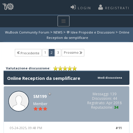
LOGIN
REGISTRATI
>
>
>
WuBook Community Forum
NEWS
💬 Idee Proposte e Discussioni
Online
Reception da semplificare
(current)
1
2
3
Prossimo
Precedente
Valutazione discussione:
Online Reception da semplificare
Modi discussione
Messaggi: 139
SM199
Discussioni: 44
Registrato: Apr 2018
Member
Reputazione:
34
05-24-2025, 09:48 PM
#11