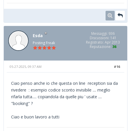
Messaggi: 936
Esda
Discussioni: 141
Registrato: Apr 2013
Posting Freak
Reputazione:
36
05-27-2025, 09:37 AM
#16
Ciao penso anche io che questa on line reception sia da
rivedere : esempio codice sconto invisibile .... meglio
rifarla tutta..... copiandola da quelle piu ' usate ....
"booking" ?
Ciao e buon lavoro a tutti