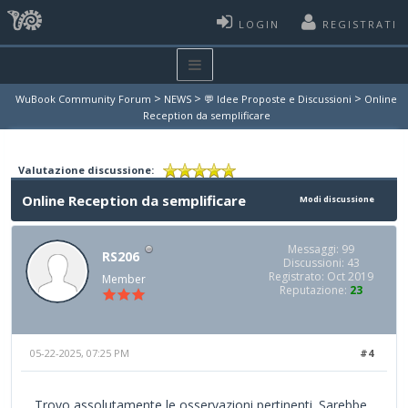
LOGIN
REGISTRATI
>
>
>
WuBook Community Forum
NEWS
💬 Idee Proposte e Discussioni
Online
Reception da semplificare
Valutazione discussione:
Online Reception da semplificare
Modi discussione
Messaggi: 99
RS206
Discussioni: 43
Registrato: Oct 2019
Member
Reputazione:
23
05-22-2025, 07:25 PM
#4
Trovo assolutamente le osservazioni pertinenti. Sarebbe