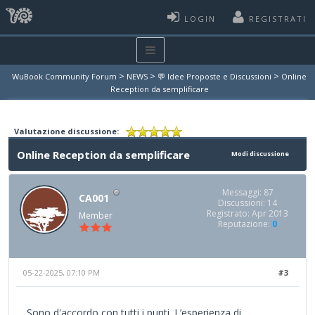
LOGIN
REGISTRATI
>
>
>
WuBook Community Forum
NEWS
💬 Idee Proposte e Discussioni
Online
Reception da semplificare
Valutazione discussione:
Online Reception da semplificare
Modi discussione
Messaggi: 87
CA001
Discussioni: 14
Registrato: Apr 2013
Member
Reputazione:
0
05-22-2025, 07:10 PM
#3
Sono d'accordo con tutti i punti. L’esperienza di