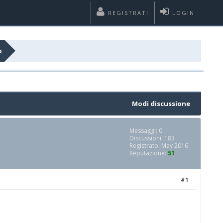
REGISTRATI
LOGIN
o
Modi discussione
Messaggi: 0
Discussioni: 183
Registrato: May 2016
Reputazione:
51
#1