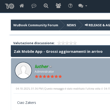
WuBook Community Forum
NEWS
📢 RELEASE & 
Valutazione discussione:
Zak Mobile App - Grossi aggiornamenti in arrivo
luther
Administrator
04-10-2025, 01:36 PM
(Questo messaggio è stato modificato l'ultima volta il: 04
Ciao Zakers