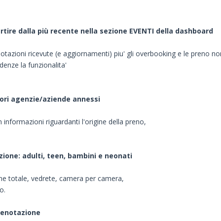
artire dalla più recente nella sezione EVENTI della dashboard
otazioni ricevute (e aggiornamenti) piu' gli overbooking e le preno n
denze la funzionalita'
olori agenzie/aziende annessi
informazioni riguardanti l'origine della preno,
ione: adulti, teen, bambini e neonati
ione totale, vedrete, camera per camera,
o.
prenotazione