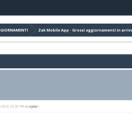
AGGIORNAMENTI
Zak Mobile App - Grossi aggiornamenti in arriv
-15-2025, 03:35 PM da
crystal
.)