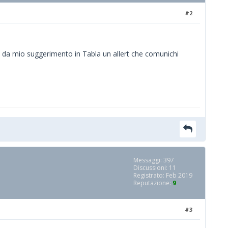
#2
 da mio suggerimento in Tabla un allert che comunichi
Messaggi: 397
Discussioni: 11
Registrato: Feb 2019
Reputazione:
9
#3