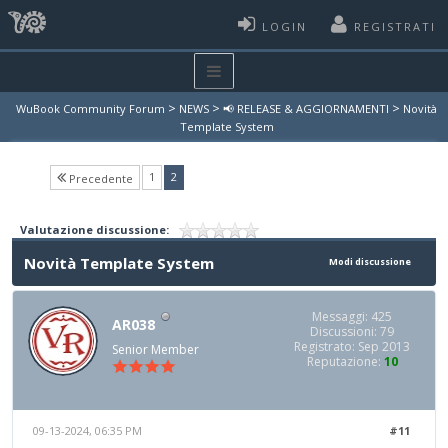
LOGIN
REGISTRATI
>
>
>
WuBook Community Forum
NEWS
📢 RELEASE & AGGIORNAMENTI
Novità
Template System
(current)
1
2
Precedente
Valutazione discussione:
Novità Template System
Modi discussione
Messaggi: 425
AR038
Discussioni: 79
Registrato: Sep 2013
Senior Member
Reputazione:
10
09-13-2024, 06:35 PM
#11