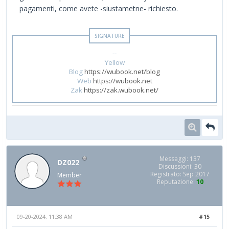
pagamenti, come avete -siustametne- richiesto.
--
Yellow
Blog
https://wubook.net/blog
Web
https://wubook.net
Zak
https://zak.wubook.net/
Messaggi: 137
DZ022
Discussioni: 30
Registrato: Sep 2017
Member
Reputazione:
10
09-20-2024, 11:38 AM
#15