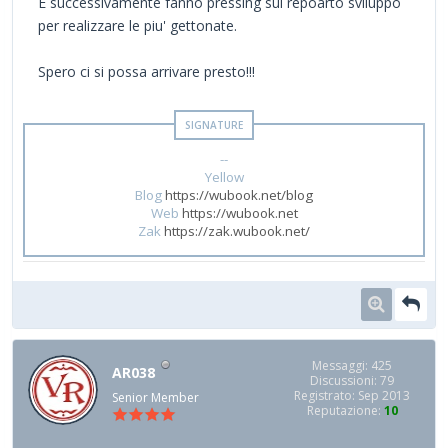
E successivamente fanno pressing sul repoarto sviluppo
per realizzare le piu' gettonate.
Spero ci si possa arrivare presto!!!
--
Yellow
Blog
https://wubook.net/blog
Web
https://wubook.net
Zak
https://zak.wubook.net/
Messaggi: 425
AR038
Discussioni: 79
Registrato: Sep 2013
Senior Member
Reputazione:
10