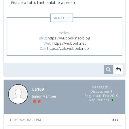
Grazie a tutti, tanti saluti e a presto
--
Yellow
Blog
https://wubook.net/blog
Web
https://wubook.net
Zak
https://zak.wubook.net/
Messaggi: 7
LS169
Discussioni: 1
Registrato: Feb 2019
Junior Member
Reputazione:
1
11-04-2024, 02:07 PM
#17