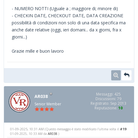
- NUMERO NOTTI (Uguale a ; maggiore di; minore di)
- CHECKIN DATE, CHECKOUT DATE, DATA CREAZIONE
possibilità di condizioni non solo di una data specifica ma
anche date relative (oggi, ieri domani... da x giorni, fra x
giorni...)
Grazie mille e buon lavoro
Messaggi: 425
AR038
Discussioni: 79
Registrato: Sep 2013
Senior Member
Reputazione:
10
01-09-2025, 10:31 AM
#19
(Questo messaggio è stato modificato l'ultima volta il:
01-09-2025, 10:33 AM da
AR038
.)