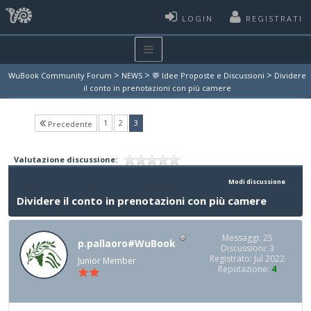
LOGIN
REGISTRATI
>
>
>
WuBook Community Forum
NEWS
💬 Idee Proposte e Discussioni
Dividere
il conto in prenotazioni con più camere
(current)
1
2
3
Precedente
Valutazione discussione:
Modi discussione
Dividere il conto in prenotazioni con più camere
Messaggi: 25
p.pallaoro#WuBook
Discussioni: 3
Registrato: Jul 2022
Junior Member
Reputazione:
4