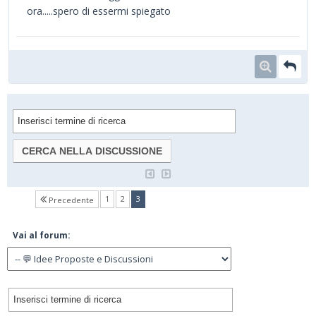
ora.....spero di essermi spiegato
(current)
1
2
3
Precedente
Vai al forum: