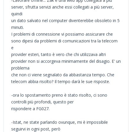
-Lavorare offline... Zak è una web app collegata a più
server, sfrutta servizi anche essi collegati a più server,
quindi
un dato salvato nel computer diventerebbe obsoleto in 5
minuti.
I problemi di connessione vi possiamo assicurare che
sono dipesi da problemi di comunicazioni tra la telecom
e
provider esteri, tanto è vero che chi utilizzava altri
provider non si accorgeva minimamente del disagio. E' un
problema
che non ci viene segnalato da abbastanza tempo. Che
telecom abbia risolto? Il tempo darà le sue risposte.
-ora lo spostamento preno è stato risolto, ci sono
controlli più profondi, questo per
rispondere a FG027.
-Istat, ne state parlando ovunque, mi è impossibile
seguirvi in ogni post, però