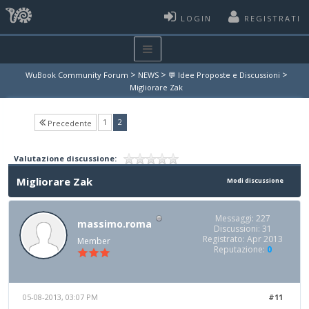
LOGIN
REGISTRATI
>
>
>
WuBook Community Forum
NEWS
💬 Idee Proposte e Discussioni
Migliorare Zak
(current)
1
2
Precedente
Valutazione discussione:
Migliorare Zak
Modi discussione
Messaggi: 227
massimo.roma
Discussioni: 31
Registrato: Apr 2013
Member
Reputazione:
0
05-08-2013, 03:07 PM
#11