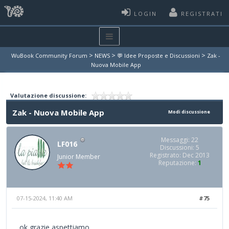
LOGIN
REGISTRATI
>
>
>
WuBook Community Forum
NEWS
💬 Idee Proposte e Discussioni
Zak -
Nuova Mobile App
Valutazione discussione:
Zak - Nuova Mobile App
Modi discussione
Messaggi: 22
LF016
Discussioni: 5
Registrato: Dec 2013
Junior Member
Reputazione:
1
07-15-2024, 11:40 AM
#75
ok grazie aspettiamo