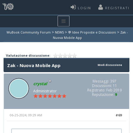
LOGIN
REGISTRATI
>
>
>
WuBook Community Forum
NEWS
💬 Idee Proposte e Discussioni
Zak -
Nuova Mobile App
Valutazione discussione:
Zak - Nuova Mobile App
Modi discussione
Messaggi: 397
crystal
Discussioni: 11
Registrato: Feb 2019
Administrator
Reputazione:
9
06-25-2024, 09:29 AM
#69