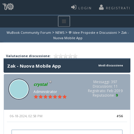
LOGIN
REGISTRATI
>
>
>
WuBook Community Forum
NEWS
💬 Idee Proposte e Discussioni
Zak -
Nuova Mobile App
Valutazione discussione:
Zak - Nuova Mobile App
Modi discussione
Messaggi: 397
crystal
Discussioni: 11
Registrato: Feb 2019
Administrator
Reputazione:
9
06-18-2024, 02:58 PM
#56