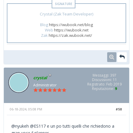
Crystal (Zak Team Developer)
Blog
https://wubook.net/blog
Web
https://wubook.net
Zak
https://zak.wubook.net/
Messaggi: 397
crystal
Discussioni: 11
Registrato: Feb 2019
Administrator
Reputazione:
9
06-18-2024, 05:08 PM
#58
@nyukeh @ES117 e un po tutti quelli che richiedono a
gran voce il planner