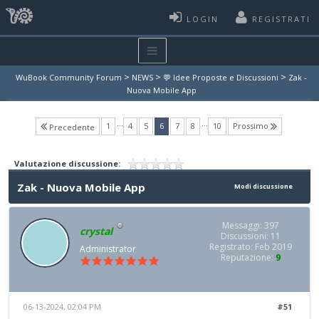
LOGIN
REGISTRATI
>
>
>
WuBook Community Forum
NEWS
💬 Idee Proposte e Discussioni
Zak -
Nuova Mobile App
…
…
(current)
1
4
5
6
7
8
10
Prossimo
Precedente
Valutazione discussione:
Zak - Nuova Mobile App
Modi discussione
Messaggi: 397
crystal
Discussioni: 11
Registrato: Feb 2019
Administrator
Reputazione:
9
06-13-2024, 02:04 PM
#51