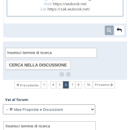
Web
https://wubook.net
Zak
https://zak.wubook.net/
…
…
(current)
1
4
5
6
7
8
10
Prossimo
Precedente
Vai al forum: