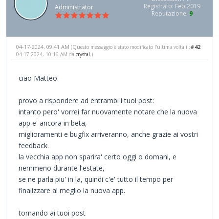
Registrato: Feb 2019
Administrator
Reputazione:
9
04-17-2024, 09:41 AM
#42
(Questo messaggio è stato modificato l'ultima volta il:
04-17-2024, 10:16 AM da
crystal
.)
ciao Matteo.
provo a rispondere ad entrambi i tuoi post:
intanto pero' vorrei far nuovamente notare che la nuova
app e' ancora in beta,
miglioramenti e bugfix arriveranno, anche grazie ai vostri
feedback.
la vecchia app non sparira' certo oggi o domani, e
nemmeno durante l'estate,
se ne parla piu' in la, quindi c'e' tutto il tempo per
finalizzare al meglio la nuova app.
tornando ai tuoi post