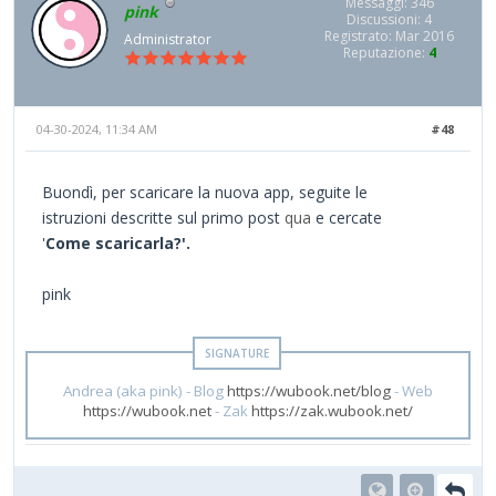
Messaggi: 346
pink
Discussioni: 4
Registrato: Mar 2016
Administrator
Reputazione:
4
04-30-2024, 11:34 AM
#48
Buondì, per scaricare la nuova app, seguite le
istruzioni descritte sul primo post
qua
e cercate
'
Come scaricarla?'.
pink
Andrea (aka pink) - Blog
https://wubook.net/blog
- Web
https://wubook.net
- Zak
https://zak.wubook.net/