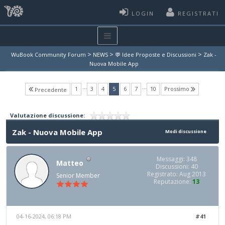
LOGIN
REGISTRATI
>
>
>
WuBook Community Forum
NEWS
💬 Idee Proposte e Discussioni
Zak -
Nuova Mobile App
…
…
(current)
1
3
4
5
6
7
10
Prossimo
Precedente
Valutazione discussione:
Zak - Nuova Mobile App
Modi discussione
Messaggi: 348
Matteo
Discussioni: 40
Registrato: Aug 2013
Senior Member
Reputazione:
13
04-16-2024, 06:18 PM
#41