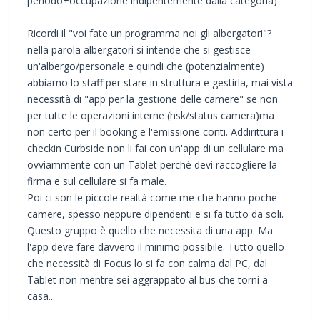
periodo+occupazione indipentemente dalla categoria)
Ricordi il "voi fate un programma noi gli albergatori"?
nella parola albergatori si intende che si gestisce
un'albergo/personale e quindi che (potenzialmente)
abbiamo lo staff per stare in struttura e gestirla, mai vista
necessità di "app per la gestione delle camere" se non
per tutte le operazioni interne (hsk/status camera)ma
non certo per il booking e l'emissione conti. Addirittura i
checkin Curbside non li fai con un'app di un cellulare ma
ovviammente con un Tablet perchè devi raccogliere la
firma e sul cellulare si fa male.
Poi ci son le piccole realtà come me che hanno poche
camere, spesso neppure dipendenti e si fa tutto da soli.
Questo gruppo è quello che necessita di una app. Ma
l'app deve fare davvero il minimo possibile. Tutto quello
che necessità di Focus lo si fa con calma dal PC, dal
Tablet non mentre sei aggrappato al bus che torni a
casa...