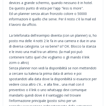
devices a grande schermo, quando nessuno è in hotel.
Da questo punto di vista per l'app "less is more".
Ed un planner senza alcun fronzolo colore o 50000
informazioni è quello che serve. Per il resto c'è la mail ed
il lavoro da ufficio.
La telefonata dell'esempio diventa (con un planner) si, ho
posto ma delle 4 notti 2 le fa in una camera e due in una
di diversa categoria. Le va bene? si? OK. Blocco la stanza
e le invio una mail tra un attimo. (la mail poi può
contenere tutto quel che vogliamo o gli mando il link
zcrm o altro)
Senza planner non vedi la disponibilità se non mettendoti
a cercare su kalena la prima data di arrivo e poi
spostandoti alla data dove la disponibilità si esaurisce per
vedere cosa altro c'è... e alla fine... una mail con il
preventivo o il link o uno whatsapp devi comunque
mandarlo quindi dove è il vantaggio nel trovare
l'informazione principale (posto si/no per un