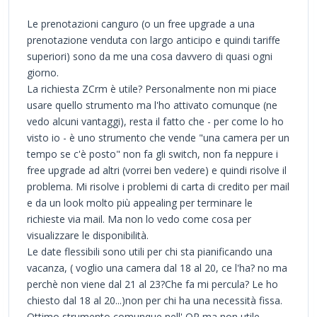
Le prenotazioni canguro (o un free upgrade a una
prenotazione venduta con largo anticipo e quindi tariffe
superiori) sono da me una cosa davvero di quasi ogni
giorno.
La richiesta ZCrm è utile? Personalmente non mi piace
usare quello strumento ma l'ho attivato comunque (ne
vedo alcuni vantaggi), resta il fatto che - per come lo ho
visto io - è uno strumento che vende "una camera per un
tempo se c'è posto" non fa gli switch, non fa neppure i
free upgrade ad altri (vorrei ben vedere) e quindi risolve il
problema. Mi risolve i problemi di carta di credito per mail
e da un look molto più appealing per terminare le
richieste via mail. Ma non lo vedo come cosa per
visualizzare le disponibilità.
Le date flessibili sono utili per chi sta pianificando una
vacanza, ( voglio una camera dal 18 al 20, ce l'ha? no ma
perchè non viene dal 21 al 23?Che fa mi percula? Le ho
chiesto dal 18 al 20...)non per chi ha una necessità fissa.
Ottimo strumento comunque nell' OR ma non utile