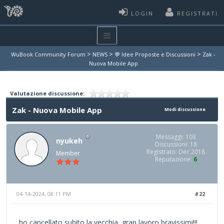
LOGIN
REGISTRATI
>
>
>
WuBook Community Forum
NEWS
💬 Idee Proposte e Discussioni
Zak -
Nuova Mobile App
Valutazione discussione:
Zak - Nuova Mobile App
Modi discussione
Messaggi: 103
nyukeh
Discussioni: 18
Registrato: Dec 2018
Member
Reputazione:
6
04-14-2024, 08:11 PM
#22
ho cancellato subito la vecchia, gran lavoro bravissimi!!!