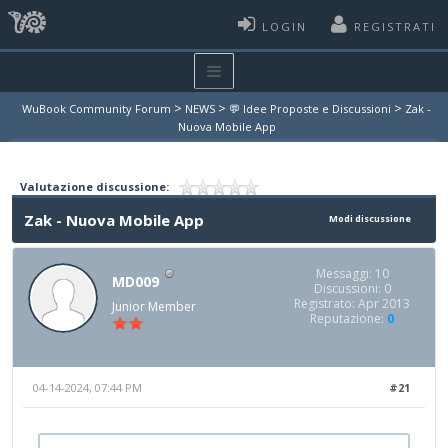
LOGIN
REGISTRATI
>
>
>
WuBook Community Forum
NEWS
💬 Idee Proposte e Discussioni
Zak -
Nuova Mobile App
Valutazione discussione:
Zak - Nuova Mobile App
Modi discussione
Messaggi: 10
MD009
Discussioni: 0
Registrato: Apr 2013
Junior Member
Reputazione:
0
04-14-2024, 07:44 PM
#21