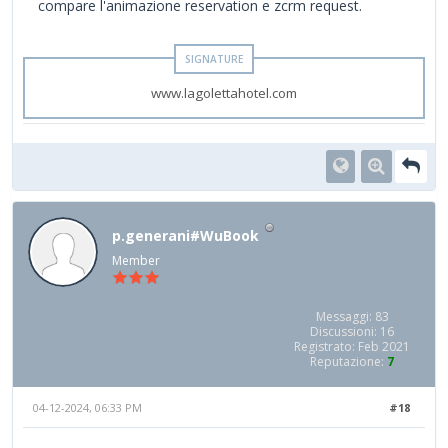
compare l'animazione reservation e zcrm request.
www.lagolettahotel.com
p.generani#WuBook
Member
Messaggi: 83
Discussioni: 16
Registrato: Feb 2021
Reputazione:
7
04-12-2024, 06:33 PM
#18