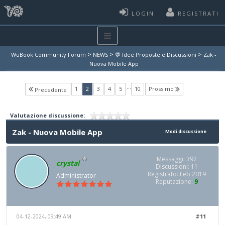
LOGIN
REGISTRATI
>
>
>
WuBook Community Forum
NEWS
💬 Idee Proposte e Discussioni
Zak -
Nuova Mobile App
…
(current)
1
2
3
4
5
10
Prossimo
Precedente
Valutazione discussione:
Zak - Nuova Mobile App
Modi discussione
Messaggi: 397
crystal
Discussioni: 11
Registrato: Feb 2019
Administrator
Reputazione:
9
04-12-2024, 09:49 AM
#11