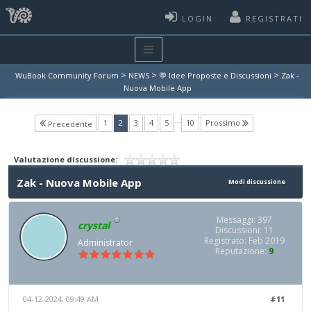
LOGIN
REGISTRATI
>
>
>
WuBook Community Forum
NEWS
💬 Idee Proposte e Discussioni
Zak -
Nuova Mobile App
…
(current)
1
2
3
4
5
10
Prossimo
Precedente
Valutazione discussione:
Zak - Nuova Mobile App
Modi discussione
Messaggi: 397
crystal
Discussioni: 11
Registrato: Feb 2019
Administrator
Reputazione:
9
04-12-2024, 09:49 AM
#11