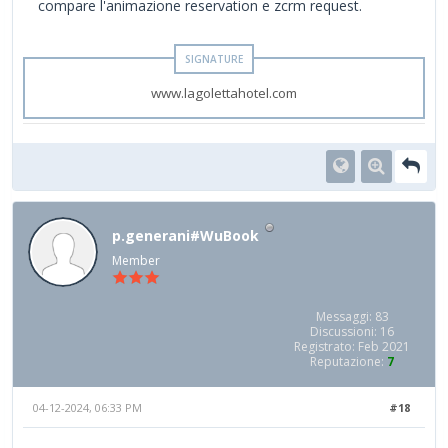
compare l'animazione reservation e zcrm request.
www.lagolettahotel.com
p.generani#WuBook
Member
Messaggi: 83
Discussioni: 16
Registrato: Feb 2021
Reputazione:
7
04-12-2024, 06:33 PM
#18