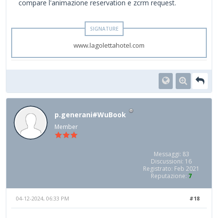
compare l'animazione reservation e zcrm request.
www.lagolettahotel.com
p.generani#WuBook
Member
Messaggi: 83
Discussioni: 16
Registrato: Feb 2021
Reputazione:
7
04-12-2024, 06:33 PM
#18