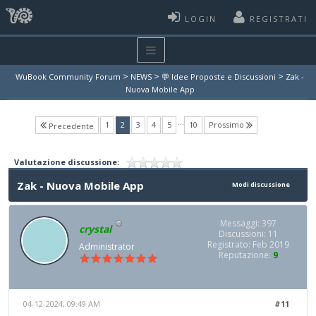
LOGIN
REGISTRATI
>
>
>
WuBook Community Forum
NEWS
💬 Idee Proposte e Discussioni
Zak -
Nuova Mobile App
…
(current)
1
2
3
4
5
10
Prossimo
Precedente
Valutazione discussione:
Zak - Nuova Mobile App
Modi discussione
Messaggi: 397
crystal
Discussioni: 11
Registrato: Feb 2019
Administrator
Reputazione:
9
04-12-2024, 09:49 AM
#11