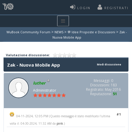
LOGIN
REGISTRATI
>
>
>
WuBook Community Forum
NEWS
💬 Idee Proposte e Discussioni
Zak -
Nuova Mobile App
Valutazione discussione:
Zak - Nuova Mobile App
Modi discussione
Messaggi: 0
luther
Discussioni: 183
Registrato: May 2016
Administrator
Reputazione:
51
#1
04-11-2024, 12:05 PM
(Questo messaggio è stato modificato l'ultima
volta il: 04-30-2024, 11:32 AM da
pink
.)