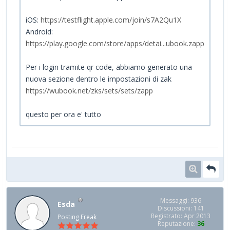
iOS:
https://testflight.apple.com/join/s7A2Qu1X
Android:
https://play.google.com/store/apps/detai...ubook.zapp
Per i login tramite qr code, abbiamo generato una
nuova sezione dentro le impostazioni di zak
https://wubook.net/zks/sets/sets/zapp
questo per ora e' tutto
Messaggi: 936
Esda
Discussioni: 141
Registrato: Apr 2013
Posting Freak
Reputazione:
36