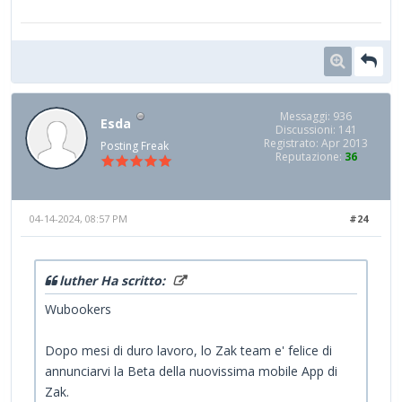
Messaggi: 936
Esda
Discussioni: 141
Registrato: Apr 2013
Posting Freak
Reputazione:
36
04-14-2024, 08:57 PM
#24
luther Ha scritto:
Wubookers
Dopo mesi di duro lavoro, lo Zak team e' felice di
annunciarvi la Beta della nuovissima mobile App di
Zak.