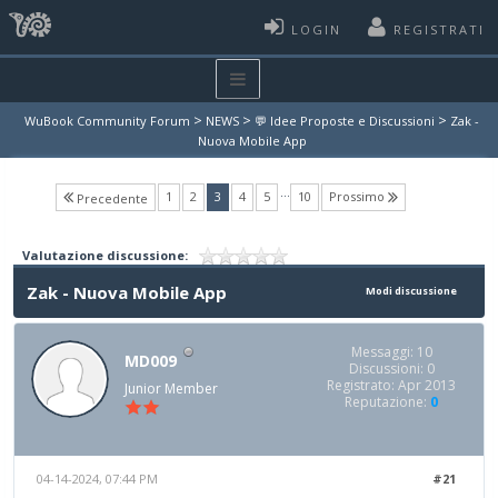
LOGIN
REGISTRATI
>
>
>
WuBook Community Forum
NEWS
💬 Idee Proposte e Discussioni
Zak -
Nuova Mobile App
…
(current)
1
2
3
4
5
10
Prossimo
Precedente
Valutazione discussione:
Zak - Nuova Mobile App
Modi discussione
Messaggi: 10
MD009
Discussioni: 0
Registrato: Apr 2013
Junior Member
Reputazione:
0
04-14-2024, 07:44 PM
#21