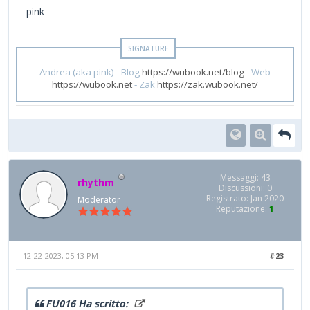
pink
Andrea (aka pink) - Blog
https://wubook.net/blog
- Web
https://wubook.net
- Zak
https://zak.wubook.net/
Messaggi: 43
rhythm
Discussioni: 0
Registrato: Jan 2020
Moderator
Reputazione:
1
12-22-2023, 05:13 PM
#23
FU016 Ha scritto: