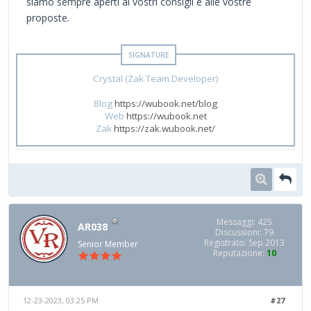
siamo sempre aperti ai vostri consigli e alle vostre
proposte.
Crystal (Zak Team Developer)
Blog
https://wubook.net/blog
Web
https://wubook.net
Zak
https://zak.wubook.net/
Messaggi: 425
AR038
Discussioni: 79
Registrato: Sep 2013
Senior Member
Reputazione:
10
12-23-2023, 03:25 PM
#27