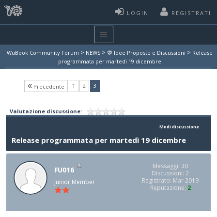
LOGIN
REGISTRATI
>
>
>
WuBook Community Forum
NEWS
💬 Idee Proposte e Discussioni
Release
programmata per martedì 19 dicembre
(current)
1
2
3
Precedente
Valutazione discussione:
Modi discussione
Release programmata per martedì 19 dicembre
Messaggi: 30
FU016
Discussioni: 2
Registrato: Mar 2019
Junior Member
Reputazione:
2