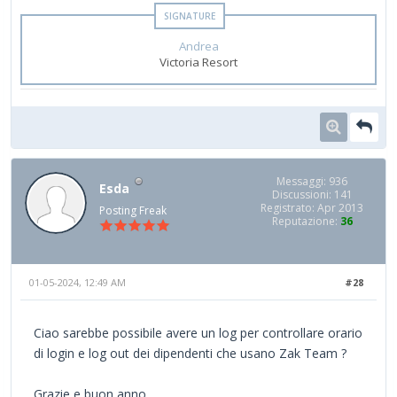
Andrea
Victoria Resort
Messaggi: 936
Esda
Discussioni: 141
Registrato: Apr 2013
Posting Freak
Reputazione:
36
01-05-2024, 12:49 AM
#28
Ciao sarebbe possibile avere un log per controllare orario
di login e log out dei dipendenti che usano Zak Team ?
Grazie e buon anno