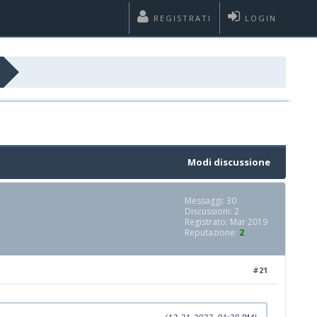
REGISTRATI
LOGIN
Modi discussione
Messaggi: 30
Discussioni: 2
Registrato: Mar 2019
Reputazione:
2
#21