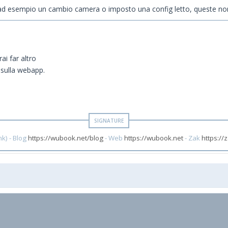
a, ad esempio un cambio camera o imposto una config letto, queste no
ai far altro
 sulla webapp.
k) - Blog
https://wubook.net/blog
- Web
https://wubook.net
- Zak
https://