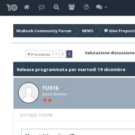
WuBook Community Forum
NEWS
💬 Idee Propost
Valutazione discussione
(current)
1
2
3
Precedente
Release programmata per martedì 19 dicembre
FU016
Junior Member
12-21-2023, 11:19 PM