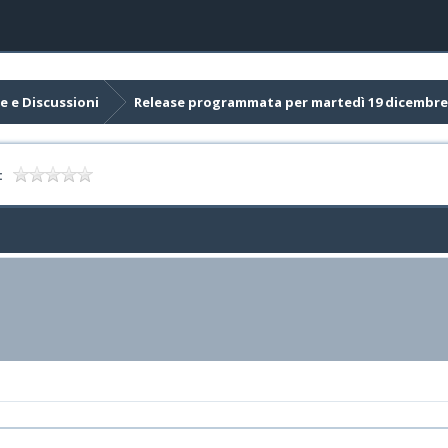
e e Discussioni
Release programmata per martedì 19 dicembre
: