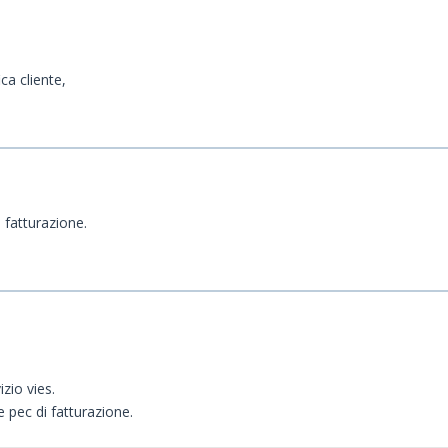
ica cliente,
i fatturazione.
izio vies.
e pec di fatturazione.