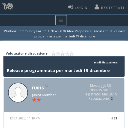
LOGIN
REGISTRATI
>
>
>
WuBook Community Forum
NEWS
💬 Idee Proposte e Discussioni
Release
programmata per martedì 19 dicembre
Valutazione discussione:
Modi discussione
Release programmata per martedì 19 dicembre
Messaggi: 30
FU016
Discussioni: 2
Registrato: Mar 2019
Junior Member
Reputazione:
2
12-21-2023, 11:19 PM
#21