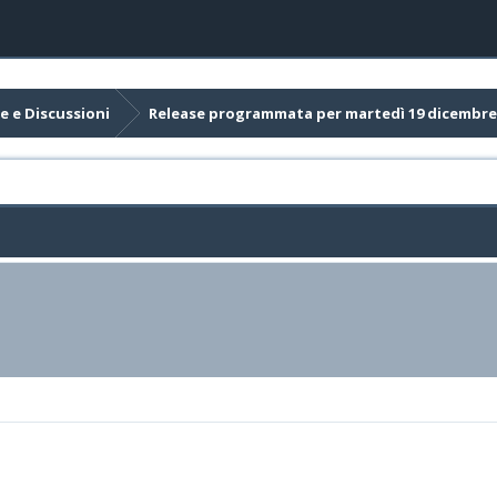
e e Discussioni
Release programmata per martedì 19 dicembre