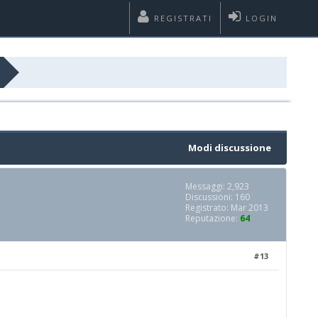
REGISTRATI
LOGIN
Modi discussione
Messaggi: 2,923
Discussioni: 160
Registrato: Mar 2013
Reputazione:
64
#13