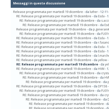
Messaggi in questa discussione
Release programmata per martedì 19 dicembre
- da
luther
- 12-11
RE: Release programmata per martedì 19 dicembre
- da
Esda
- 1
RE: Release programmata per martedì 19 dicembre
- da
s.acc
RE: Release programmata per martedì 19 dicembre
- da
Es
Release programmata per martedì 19 dicembre
- da
p.generan
RE: Release programmata per martedì 19 dicembre
- da
FU01
RE: Release programmata per martedì 19 dicembre
- da
Esda
- 1
RE: Release programmata per martedì 19 dicembre
- da
r.fasa
RE: Release programmata per martedì 19 dicembre
- da
Esda
- 1
RE: Release programmata per martedì 19 dicembre
- da
Esda
- 1
RE: Release programmata per martedì 19 dicembre
- da
l.marc
RE: Release programmata per martedì 19 dicembre
- da
yellow
-
RE: Release programmata per martedì 19 dicembre
- da
ye
RE: Release programmata per martedì 19 dicembre
- da
HVM
- 1
RE: Release programmata per martedì 19 dicembre
- da
crysta
RE: Release programmata per martedì 19 dicembre
- da
HV
RE: Release programmata per martedì 19 dicembre
- da
p
RE: Release programmata per martedì 19 dicembre
- da
DP158
-
RE: Release programmata per martedì 19 dicembre
- da
FU01
RE: Release programmata per martedì 19 dicembre
- da
cry
RE: Release programmata per martedì 19 dicembre
- da
RE: Release programmata per martedì 19 dicembre
- 
RE: Release programmata per martedì 19 dicembre
- 