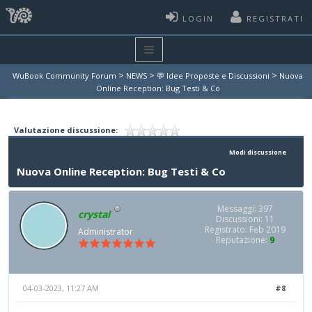
LOGIN
REGISTRATI
>
>
>
WuBook Community Forum
NEWS
💬 Idee Proposte e Discussioni
Nuova
Online Reception: Bug Testi & Co
Valutazione discussione:
Modi discussione
Nuova Online Reception: Bug Testi & Co
Messaggi: 397
crystal
Discussioni: 11
Registrato: Feb 2019
Administrator
Reputazione:
9
04-03-2023, 11:27 AM
#8