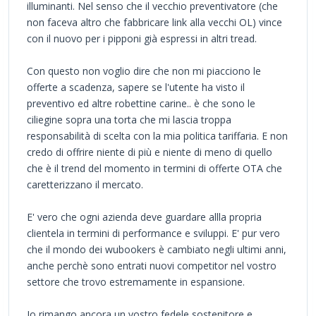
illuminanti. Nel senso che il vecchio preventivatore (che
non faceva altro che fabbricare link alla vecchi OL) vince
con il nuovo per i pipponi già espressi in altri tread.
Con questo non voglio dire che non mi piacciono le
offerte a scadenza, sapere se l'utente ha visto il
preventivo ed altre robettine carine.. è che sono le
ciliegine sopra una torta che mi lascia troppa
responsabilità di scelta con la mia politica tariffaria. E non
credo di offrire niente di più e niente di meno di quello
che è il trend del momento in termini di offerte OTA che
caretterizzano il mercato.
E' vero che ogni azienda deve guardare allla propria
clientela in termini di performance e sviluppi. E' pur vero
che il mondo dei wubookers è cambiato negli ultimi anni,
anche perchè sono entrati nuovi competitor nel vostro
settore che trovo estremamente in espansione.
Io rimango ancora un vostro fedele sostenitore e