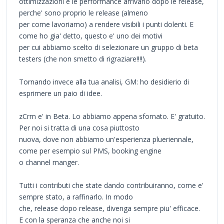
ottimizzazioni e le performance arrivano dopo le release,
perche' sono proprio le release (almeno
per come lavoriamo) a rendere visibili i punti dolenti. E
come ho gia' detto, questo e' uno dei motivi
per cui abbiamo scelto di selezionare un gruppo di beta
testers (che non smetto di rigraziare!!!!).
Tornando invece alla tua analisi, GM: ho desidierio di
esprimere un paio di idee.
zCrm e' in Beta. Lo abbiamo appena sfornato. E' gratuito.
Per noi si tratta di una cosa piuttosto
nuova, dove non abbiamo un'esperienza plueriennale,
come per esempio sul PMS, booking engine
o channel manger.
Tutti i contributi che state dando contribuiranno, come e'
sempre stato, a raffinarlo. In modo
che, release dopo release, divenga sempre piu' efficace.
E con la speranza che anche noi si