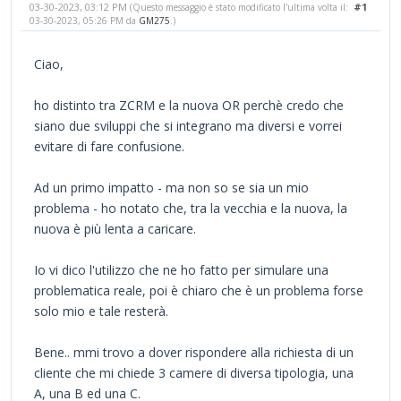
03-30-2023, 03:12 PM
#1
(Questo messaggio è stato modificato l'ultima volta il:
03-30-2023, 05:26 PM da
GM275
.)
Ciao,
ho distinto tra ZCRM e la nuova OR perchè credo che
siano due sviluppi che si integrano ma diversi e vorrei
evitare di fare confusione.
Ad un primo impatto - ma non so se sia un mio
problema - ho notato che, tra la vecchia e la nuova, la
nuova è più lenta a caricare.
Io vi dico l'utilizzo che ne ho fatto per simulare una
problematica reale, poi è chiaro che è un problema forse
solo mio e tale resterà.
Bene.. mmi trovo a dover rispondere alla richiesta di un
cliente che mi chiede 3 camere di diversa tipologia, una
A, una B ed una C.