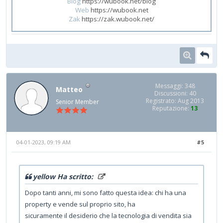
Blog
https://wubook.net/blog
Web
https://wubook.net
Zak
https://zak.wubook.net/
Messaggi: 348
Matteo
Discussioni: 40
Registrato: Aug 2013
Senior Member
Reputazione:
13
04-01-2023, 09:19 AM
#5
yellow Ha scritto:
Dopo tanti anni, mi sono fatto questa idea: chi ha una
property e vende sul proprio sito, ha
sicuramente il desiderio che la tecnologia di vendita sia