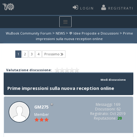
LOGIN
REGISTRATI
>
>
>
WuBook Community Forum
NEWS
💬 Idee Proposte e Discussioni
Prime
impressioni sulla nuova reception online
(current)
1
2
3
4
Prossimo
Valutazione discussione:
Modi discussione
Prime impressioni sulla nuova reception online
Messaggi: 169
GM275
Discussioni: 62
Registrato: Oct 2019
Member
Reputazione:
20