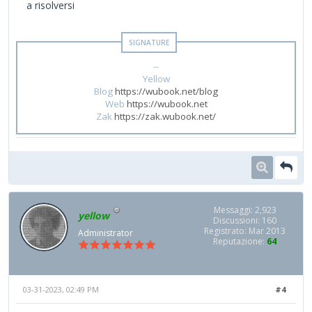
a risolversi
--
Yellow
Blog
https://wubook.net/blog
Web
https://wubook.net
Zak
https://zak.wubook.net/
Messaggi: 2,923
yellow
Discussioni: 160
Registrato: Mar 2013
Administrator
Reputazione:
64
03-31-2023, 02:49 PM
#4