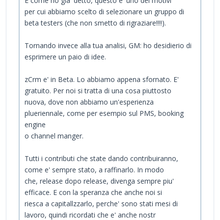
E come ho gia' detto, questo e' uno dei motivi
per cui abbiamo scelto di selezionare un gruppo di
beta testers (che non smetto di rigraziare!!!!).
Tornando invece alla tua analisi, GM: ho desidierio di
esprimere un paio di idee.
zCrm e' in Beta. Lo abbiamo appena sfornato. E'
gratuito. Per noi si tratta di una cosa piuttosto
nuova, dove non abbiamo un'esperienza
plueriennale, come per esempio sul PMS, booking
engine
o channel manger.
Tutti i contributi che state dando contribuiranno,
come e' sempre stato, a raffinarlo. In modo
che, release dopo release, divenga sempre piu'
efficace. E con la speranza che anche noi si
riesca a capitallzzarlo, perche' sono stati mesi di
lavoro, quindi ricordati che e' anche nostr