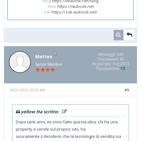
Blog
https://wubook.net/blog
Web
https://wubook.net
Zak
https://zak.wubook.net/
Messaggi: 348
Matteo
Discussioni: 40
Registrato: Aug 2013
Senior Member
Reputazione:
13
04-01-2023, 09:19 AM
#5
yellow Ha scritto:
Dopo tanti anni, mi sono fatto questa idea: chi ha una
property e vende sul proprio sito, ha
sicuramente il desiderio che la tecnologia di vendita sia