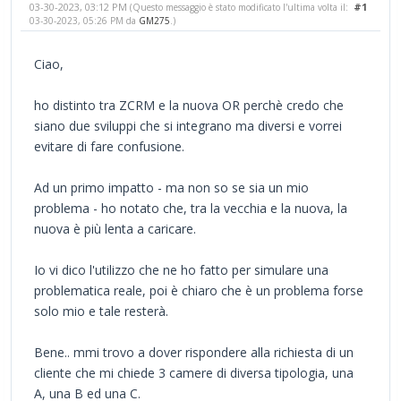
03-30-2023, 03:12 PM
#1
(Questo messaggio è stato modificato l'ultima volta il:
03-30-2023, 05:26 PM da
GM275
.)
Ciao,
ho distinto tra ZCRM e la nuova OR perchè credo che
siano due sviluppi che si integrano ma diversi e vorrei
evitare di fare confusione.
Ad un primo impatto - ma non so se sia un mio
problema - ho notato che, tra la vecchia e la nuova, la
nuova è più lenta a caricare.
Io vi dico l'utilizzo che ne ho fatto per simulare una
problematica reale, poi è chiaro che è un problema forse
solo mio e tale resterà.
Bene.. mmi trovo a dover rispondere alla richiesta di un
cliente che mi chiede 3 camere di diversa tipologia, una
A, una B ed una C.