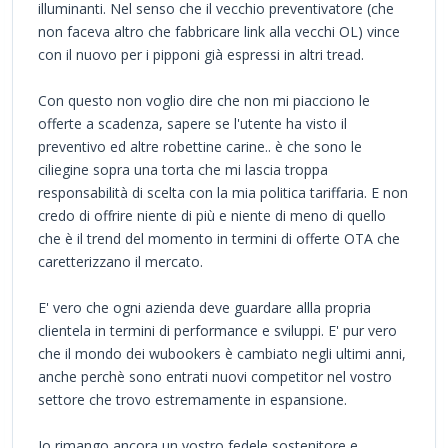
illuminanti. Nel senso che il vecchio preventivatore (che
non faceva altro che fabbricare link alla vecchi OL) vince
con il nuovo per i pipponi già espressi in altri tread.
Con questo non voglio dire che non mi piacciono le
offerte a scadenza, sapere se l'utente ha visto il
preventivo ed altre robettine carine.. è che sono le
ciliegine sopra una torta che mi lascia troppa
responsabilità di scelta con la mia politica tariffaria. E non
credo di offrire niente di più e niente di meno di quello
che è il trend del momento in termini di offerte OTA che
caretterizzano il mercato.
E' vero che ogni azienda deve guardare allla propria
clientela in termini di performance e sviluppi. E' pur vero
che il mondo dei wubookers è cambiato negli ultimi anni,
anche perchè sono entrati nuovi competitor nel vostro
settore che trovo estremamente in espansione.
Io rimango ancora un vostro fedele sostenitore e