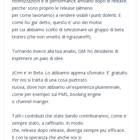
ottimizzazioni e le performance arrivano dopo le release,
perche' sono proprio le release (almeno
per come lavoriamo) a rendere visibili i punti dolenti. E
come ho gia' detto, questo e' uno dei motivi
per cui abbiamo scelto di selezionare un gruppo di beta
testers (che non smetto di rigraziare!!!!).
Tornando invece alla tua analisi, GM: ho desidierio di
esprimere un paio di idee.
zCrm e' in Beta. Lo abbiamo appena sfornato. E' gratuito.
Per noi si tratta di una cosa piuttosto
nuova, dove non abbiamo un'esperienza plueriennale,
come per esempio sul PMS, booking engine
o channel manger.
Tutti i contributi che state dando contribuiranno, come e'
sempre stato, a raffinarlo. In modo
che, release dopo release, divenga sempre piu' efficace.
E con la speranza che anche noi si