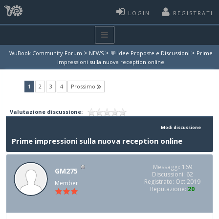
LOGIN
REGISTRATI
>
>
>
WuBook Community Forum
NEWS
💬 Idee Proposte e Discussioni
Prime
impressioni sulla nuova reception online
(current)
1
2
3
4
Prossimo
Valutazione discussione:
Modi discussione
Prime impressioni sulla nuova reception online
Messaggi: 169
GM275
Discussioni: 62
Registrato: Oct 2019
Member
Reputazione:
20