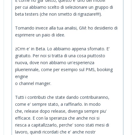
E come ho gia' detto, questo e' uno dei motivi
per cui abbiamo scelto di selezionare un gruppo di
beta testers (che non smetto di rigraziare!!!!).
Tornando invece alla tua analisi, GM: ho desidierio di
esprimere un paio di idee.
zCrm e' in Beta. Lo abbiamo appena sfornato. E'
gratuito. Per noi si tratta di una cosa piuttosto
nuova, dove non abbiamo un'esperienza
plueriennale, come per esempio sul PMS, booking
engine
o channel manger.
Tutti i contributi che state dando contribuiranno,
come e' sempre stato, a raffinarlo. In modo
che, release dopo release, divenga sempre piu'
efficace. E con la speranza che anche noi si
riesca a capitallzzarlo, perche' sono stati mesi di
lavoro, quindi ricordati che e' anche nostr