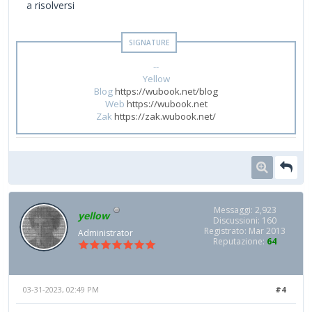
a risolversi
--
Yellow
Blog
https://wubook.net/blog
Web
https://wubook.net
Zak
https://zak.wubook.net/
Messaggi: 2,923
yellow
Discussioni: 160
Registrato: Mar 2013
Administrator
Reputazione:
64
03-31-2023, 02:49 PM
#4