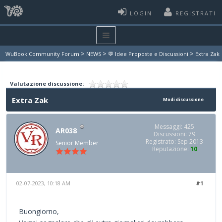
LOGIN
REGISTRATI
>
>
>
WuBook Community Forum
NEWS
💬 Idee Proposte e Discussioni
Extra Zak
Valutazione discussione:
Extra Zak
Modi discussione
Messaggi: 425
AR038
Discussioni: 79
Registrato: Sep 2013
Senior Member
Reputazione:
10
02-07-2023, 10:18 AM
#1
Buongiorno,