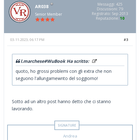
Messaggi: 425
AR038
Discussioni: 79
Registrato: Sep 2013
Senior Member
Reputazione:
10
03-11-2023, 06:17 PM
#3
l.marchese#WuBook Ha scritto:
quoto, ho grossi problemi con gli extra che non
seguono l'allungamewnto del soggiorno!
Sotto ad un altro post hanno detto che ci stanno
lavorando.
Andrea