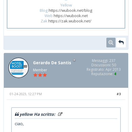
Yellow
Blog
https://wubook.net/blog
Web
https://wubook.net
Zak
https://zak.wubook.net/
Messaggi: 237
Gerardo De Santis
Discussioni: 50
Registrato: Apr 2013
Member
Reputazione:
4
01-24-2023, 12:27 PM
#3
yellow Ha scritto:
ciao,