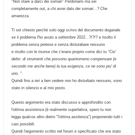
"Non stare a darci dei somari" Perdonami
ma sei
completamente out, a chi avrei dato dei somari...? Che
amarezza.
Ti sei chiesto perchè solo oggi scrivo del documento doganale
se il problema l'ho avuto a settembre 2022...?!?!? e risolto il
problema senza pretese e senza disturabare nessuno
e risolto con le risorse che c'erano proprio come dici tu
"Cio'
detto: di strumenti che possono quantomeno compensare (e
secondo me anche bene) la tua esigenza, ce ne sono piu' di
uno. "
.
Quindi fino a ieri a ben vedere non ho disturbato nessuno, sono
stato in silenzio e al mio posto.
Questo argomento era stato discusso e approfondito con
l'ottima assistenza (è realmente superlativa, spero tu non
legga qualcos altro dietro "l'ottima assitenza") proponendo tutti i
casi possibili.
Quindi l'argomento scritto nel forum e specificato che era stato