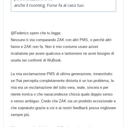
anche il rooming. Forse fa al caso tuo.
@Federico spero che tu legga:
Nessuno ti sta comparando ZAK con altri PMS, o perchè altri
fanno e ZAK non fa. Non è mio costume usare azioni
ricattatorie per avere qualcosa e tantomeno ne avrei bisogno di
usarla nei confronti di WuBook.
La mia esclamazione PMS di ultima generazione, innanzitutto
se l'hai percepita completamente distorta è un tuo problema, la
mia era un esclamazione del tutto vera, reale, sincera e per
niente ironica o che nasacondesse chissà quale doppio senso
o senso ambiguo.
C
redo
che ZAK sia
un prodotto eccezionale
e
che sopratutto grazie a voi e ai nostri feedback
possa migliorare
sempre più.