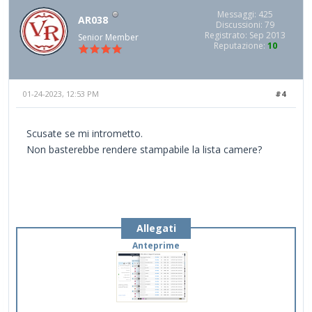
Messaggi: 425
AR038
Discussioni: 79
Registrato: Sep 2013
Senior Member
Reputazione:
10
01-24-2023, 12:53 PM
#4
Scusate se mi intrometto.
Non basterebbe rendere stampabile la lista camere?
Allegati
Anteprime