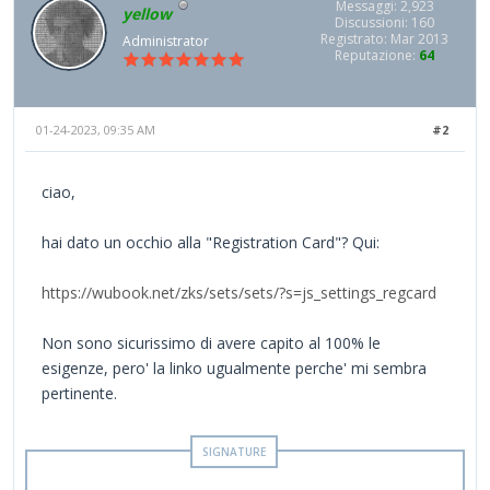
Messaggi: 2,923
yellow
Discussioni: 160
Registrato: Mar 2013
Administrator
Reputazione:
64
01-24-2023, 09:35 AM
#2
ciao,
hai dato un occhio alla "Registration Card"? Qui:
https://wubook.net/zks/sets/sets/?s=js_settings_regcard
Non sono sicurissimo di avere capito al 100% le
esigenze, pero' la linko ugualmente perche' mi sembra
pertinente.
--