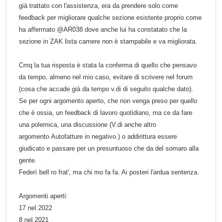
già trattato con l'assistenza, era da prendere solo come
feedback per migliorare qualche sezione esistente proprio come
ha affermato
@AR038 dove anche lui ha constatato che la
sezione in ZAK lista camere non è stampabile e va migliorata.
Cmq la tua risposta è stata la conferma di quello che pensavo
da tempo, almeno nel mio caso, evitare di scrivere nel forum
(cosa che accade già da tempo v.di di seguito qualche dato).
Se per ogni argomento aperto, che non venga preso per quello
che è ossia, un feedback di lavoro quotidiano, ma ce da fare
una polemica, una discussione
(
V.di anche altro
argomento
Autofatture in negativo.)
o addirittura essere
giudicato e passare per un presuntuoso che da del somaro alla
gente.
Federì bell ro frat', ma chi mo fa fa. Ai posteri l'ardua sentenza.
Argomenti aperti:
17 nel 2022
8 nel 2021