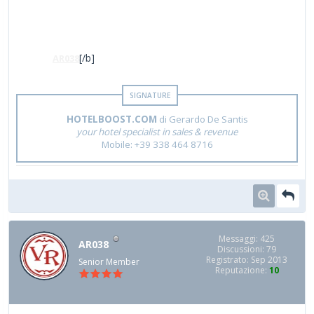
[/b]
[b]Ne
AR038
HOTELBOOST.COM
di Gerardo De Santis
your hotel specialist in sales & revenue
Mobile: +39 338 464 8716
Messaggi: 425
AR038
Discussioni: 79
Registrato: Sep 2013
Senior Member
Reputazione:
10