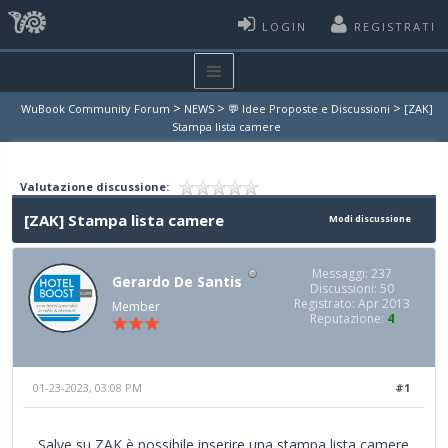
LOGIN
REGISTRATI
>
>
>
WuBook Community Forum
NEWS
💬 Idee Proposte e Discussioni
[ZAK]
Stampa lista camere
Valutazione discussione:
[ZAK] Stampa lista camere
Modi discussione
Messaggi: 237
Gerardo De Santis
Discussioni: 50
Registrato: Apr 2013
Member
Reputazione:
4
01-23-2023, 03:08 PM
#1
Salve su ZAK è possibile inserire una stampa lista camere