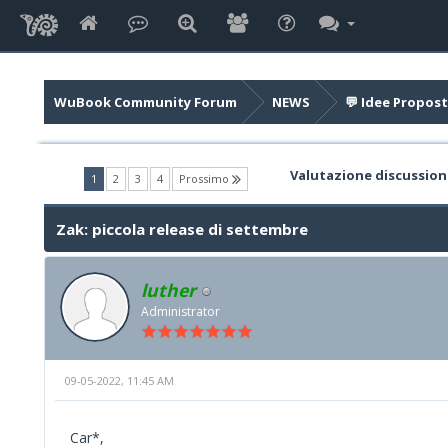
WuBook Community Forum
NEWS
💬 Idee Propost
Valutazione discussion
(current)
1
2
3
4
Prossimo
Zak: piccola release di settembre
luther
Administrator
09-05-2022, 11:45 AM
Car*,