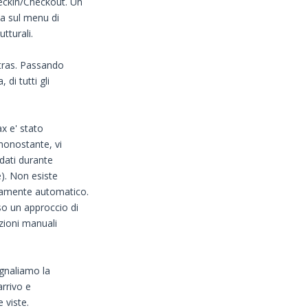
eckin/Checkout. Un
a sul menu di
tturali.
tras. Passando
di tutti gli
x e' stato
nonostante, vi
dati durante
). Non esiste
eramente automatico.
o un approccio di
zioni manuali
gnaliamo la
arrivo e
viste.