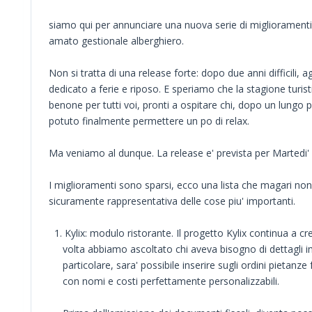
siamo qui per annunciare una nuova serie di miglioramenti 
amato gestionale alberghiero.
Non si tratta di una release forte: dopo due anni difficili, a
dedicato a ferie e riposo. E speriamo che la stagione turist
benone per tutti voi, pronti a ospitare chi, dopo un lungo p
potuto finalmente permettere un po di relax.
Ma veniamo al dunque. La release e' prevista per Martedi'
I miglioramenti sono sparsi, ecco una lista che magari no
sicuramente rappresentativa delle cose piu' importanti.
1. Kylix: modulo ristorante. Il progetto Kylix continua a c
volta abbiamo ascoltato chi aveva bisogno di dettagli im
particolare, sara' possibile inserire sugli ordini pietanze
con nomi e costi perfettamente personalizzabili.