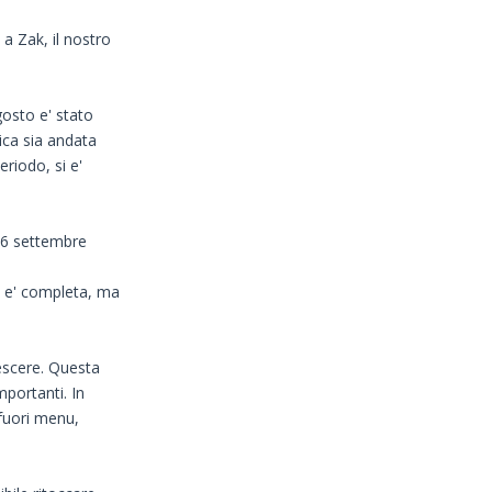
a Zak, il nostro
gosto e' stato
ica sia andata
eriodo, si e'
 6 settembre
n e' completa, ma
rescere. Questa
portanti. In
 fuori menu,