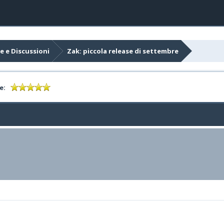
e e Discussioni
Zak: piccola release di settembre
e: