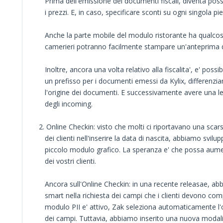
Prima dell'emissione dei documenti fiscali, diventa possi
i prezzi. E, in caso, specificare sconti su ogni singola pi
Anche la parte mobile del modulo ristorante ha qualcosa 
camerieri potranno facilmente stampare un'anteprima d
Inoltre, ancora una volta relativo alla fiscalita', e' possi
un prefisso per i documenti emessi da Kylix, differenzi
l'origine dei documenti. E successivamente avere una lett
degli incoming.
2. Online Checkin: visto che molti ci riportavano una scar
dei clienti nell'inserire la data di nascita, abbiamo svilu
piccolo modulo grafico. La speranza e' che possa aumen
dei vostri clienti.
Ancora sull'Online Checkin: in una recente releasae, ab
smart nella richiesta dei campi che i clienti devono compi
modulo PII e' attivo, Zak seleziona automaticamente l'o
dei campi. Tuttavia, abbiamo inserito una nuova modalit