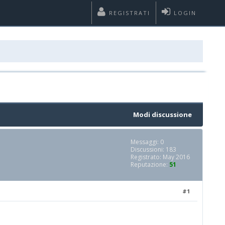
REGISTRATI
LOGIN
Modi discussione
Messaggi: 0
Discussioni: 183
Registrato: May 2016
Reputazione:
51
#1