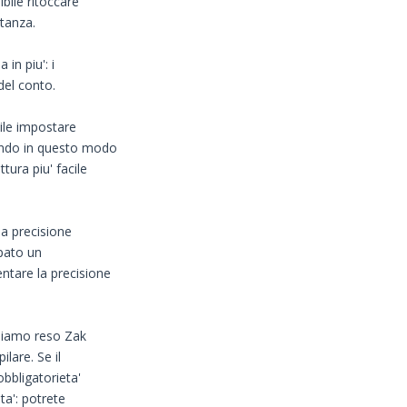
bile ritoccare
etanza.
in piu': i
el conto.
bile impostare
ando in questo modo
ura piu' facile
sa precisione
ppato un
tare la precisione
biamo reso Zak
lare. Se il
bbligatorieta'
a': potrete