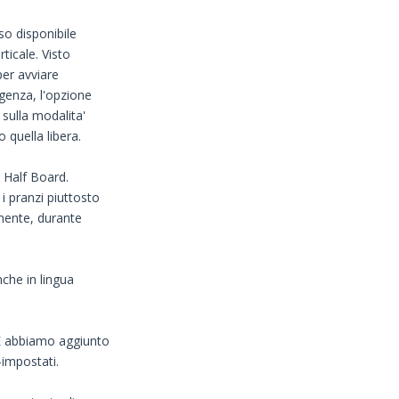
so disponibile
ticale. Visto
per avviare
genza, l'opzione
 sulla modalita'
 quella libera.
e Half Board.
i pranzi piuttosto
mente, durante
nche in lingua
 E abbiamo aggiunto
-impostati.