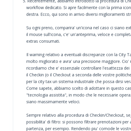
5. Recentemente, abbiamo introdotto la procedura di Ch
workflow dedicato. Si apre facilmente con la prima icon
destra. Ecco, qui sono in arrivo diversi miglioramenti stru
Su ogni preno, comparira' un'icona nel caso ci siano ex
il mouse sull'icona, c'e' un'anteprima, veloce e completa, 
extras consumati.
Il warning relativo a eventuali discrepanze con la City Ta
molto migliorato e avra' una precisione maggiore. Cio' 
ricordiamo che e' essenziale controllare l'esattezza dei 
il Checkin (o il Checkout a seconda delle vostre politiche
per la city tax un sistema industriale che possa dirsi v
Come sapete, abbiamo scelto di adottare in questo cas
"tecnologia assistita", in modo che le necessarie opera
siano massimamente veloci.
Sempre relativo alla procedura di Checkin/Checkout, se
possibilita' di filtro: si possono filtrare prenotazioni per 
partenza, per esempio. Rendendo piu' comode le vostre 