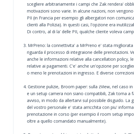
scegliere arbitrariamente i campi che Zak rendera' obbli
motivazioni sono varie. In alcune nazioni, non vengono u
PII (in Francia per esempio gli albergatori non comunican
clienti alla Polizia). In questi casi, l'opzione era inutilizzab
Di contro, al di la' delle PII, qualche cliente voleva campi
3. MrPreno: la connettivita' a MrPreno e' stata migliorat
riguarda il processo di integraione delle prenotazioni. 
anche le informazioni relative alla cancellation policy, l
relative ai pagamenti. C'e' anche un'opzione per sceglie
o meno le prenotazioni in ingresso. E diverse correzioni 
4. Gestione pulizie, Broom paper: sulla zView, nel caso in
e un setup camera non siano compatibili, Zak torna a f
avviso, in modo da allertarvi sul possibile disguido. La 
del vostro personale e' stata arricchita con piu' informaz
prenotazione in corso (per esempio il room setup impos
oltre a quello comandato manualmente).