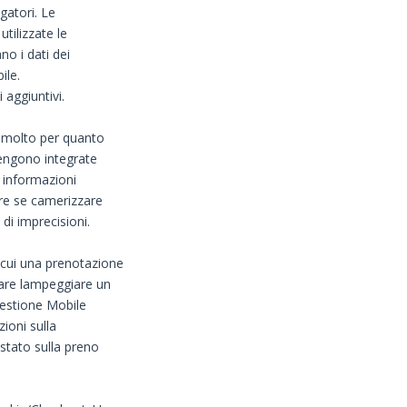
gatori. Le
tilizzate le
o i dati dei
ile.
 aggiuntivi.
a molto per quanto
Vengono integrate
e informazioni
re se camerizzare
di imprecisioni.
 cui una prenotazione
are lampeggiare un
gestione Mobile
ioni sulla
tato sulla preno