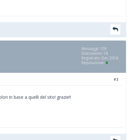
Messaggi: 103
Discussioni: 18
Registrato: Dec 2018
Reputazione:
6
#2
ri in base a quelli del sito! grazie!!