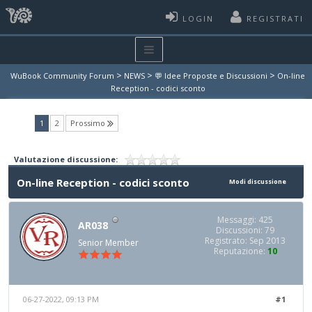
LOGIN
REGISTRATI
>
>
>
WuBook Community Forum
NEWS
💬 Idee Proposte e Discussioni
On-line
Reception - codici sconto
(current)
1
2
Prossimo
Valutazione discussione:
On-line Reception - codici sconto
Modi discussione
Messaggi: 425
AR038
Discussioni: 79
Registrato: Sep 2013
Senior Member
Reputazione:
10
06-27-2022, 09:13 PM
#1