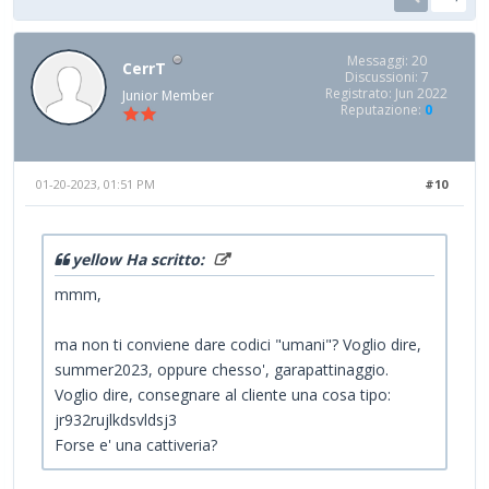
Messaggi: 20
CerrT
Discussioni: 7
Registrato: Jun 2022
Junior Member
Reputazione:
0
01-20-2023, 01:51 PM
#10
yellow Ha scritto:
mmm,
ma non ti conviene dare codici "umani"? Voglio dire,
summer2023, oppure chesso', garapattinaggio.
Voglio dire, consegnare al cliente una cosa tipo:
jr932rujlkdsvldsj3
Forse e' una cattiveria?