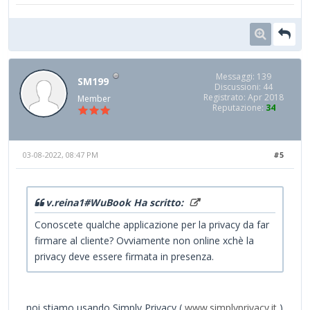
Messaggi: 139
SM199
Discussioni: 44
Registrato: Apr 2018
Member
Reputazione:
34
03-08-2022, 08:47 PM
#5
v.reina1#WuBook Ha scritto:
Conoscete qualche applicazione per la privacy da far
firmare al cliente? Ovviamente non online xchè la
privacy deve essere firmata in presenza.
noi stiamo usando Simply Privacy (
www.simplyprivacy.it
)