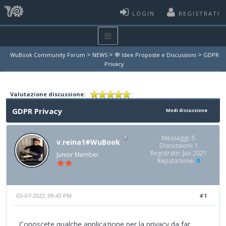
LOGIN
REGISTRATI
>
>
>
WuBook Community Forum
NEWS
💬 Idee Proposte e Discussioni
GDPR
Privacy
Valutazione discussione:
GDPR Privacy
Modi discussione
Messaggi: 5
v.reina1#WuBook
Discussioni: 1
Registrato: Jun 2021
Junior Member
Reputazione:
0
03-07-2022, 09:43 PM
#1
Conoscete qualche applicazione per la privacy da far