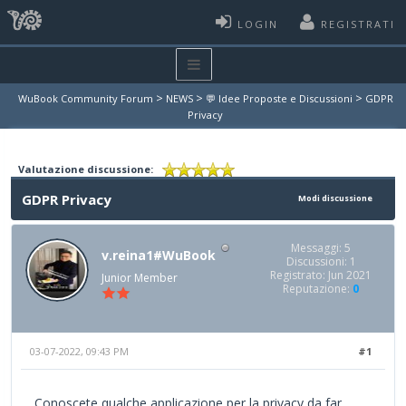
LOGIN
REGISTRATI
>
>
>
WuBook Community Forum
NEWS
💬 Idee Proposte e Discussioni
GDPR
Privacy
Valutazione discussione:
GDPR Privacy
Modi discussione
Messaggi: 5
v.reina1#WuBook
Discussioni: 1
Registrato: Jun 2021
Junior Member
Reputazione:
0
03-07-2022, 09:43 PM
#1
Conoscete qualche applicazione per la privacy da far