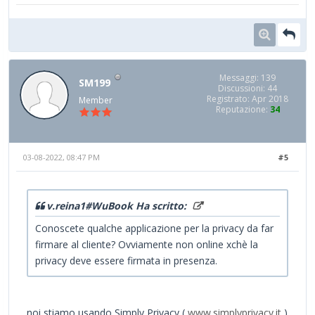
Messaggi: 139
SM199
Discussioni: 44
Registrato: Apr 2018
Member
Reputazione:
34
03-08-2022, 08:47 PM
#5
v.reina1#WuBook Ha scritto:
Conoscete qualche applicazione per la privacy da far
firmare al cliente? Ovviamente non online xchè la
privacy deve essere firmata in presenza.
noi stiamo usando Simply Privacy (
www.simplyprivacy.it
)