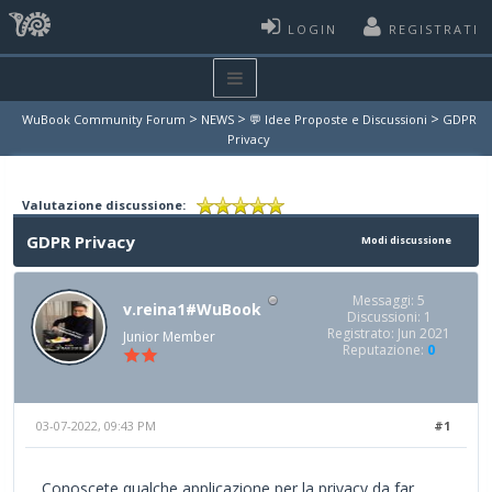
LOGIN
REGISTRATI
>
>
>
WuBook Community Forum
NEWS
💬 Idee Proposte e Discussioni
GDPR
Privacy
Valutazione discussione:
GDPR Privacy
Modi discussione
Messaggi: 5
v.reina1#WuBook
Discussioni: 1
Registrato: Jun 2021
Junior Member
Reputazione:
0
03-07-2022, 09:43 PM
#1
Conoscete qualche applicazione per la privacy da far