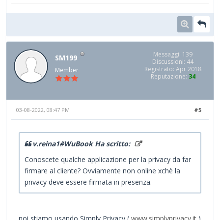
Messaggi: 139
SM199
Discussioni: 44
Registrato: Apr 2018
Member
Reputazione:
34
03-08-2022, 08:47 PM
#5
v.reina1#WuBook Ha scritto:
Conoscete qualche applicazione per la privacy da far
firmare al cliente? Ovviamente non online xchè la
privacy deve essere firmata in presenza.
noi stiamo usando Simply Privacy (
www.simplyprivacy.it
)