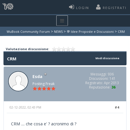
LOGIN
REGISTRATI
>
>
>
WuBook Community Forum
NEWS
💬 Idee Proposte e Discussioni
CRM
Valutazione discussione:
CRM
Modi discussione
Messaggi: 936
Esda
Discussioni: 141
Registrato: Apr 2013
Posting Freak
Reputazione:
36
02-12-2022, 02:43 PM
#4
CRM .... che cosa e' ? acronimo di ?