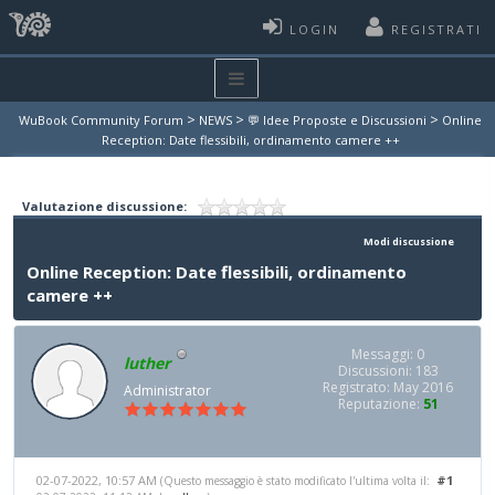
LOGIN
REGISTRATI
>
>
>
WuBook Community Forum
NEWS
💬 Idee Proposte e Discussioni
Online
Reception: Date flessibili, ordinamento camere ++
Valutazione discussione:
Modi discussione
Online Reception: Date flessibili, ordinamento
camere ++
Messaggi: 0
luther
Discussioni: 183
Registrato: May 2016
Administrator
Reputazione:
51
02-07-2022, 10:57 AM
#1
(Questo messaggio è stato modificato l'ultima volta il: