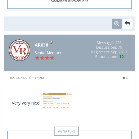
www.hotelsrevenue.it
Messaggi: 425
AR038
Discussioni: 79
Registrato: Sep 2013
Senior Member
Reputazione:
10
02-10-2022, 05:37 PM
#6
Very very nice!