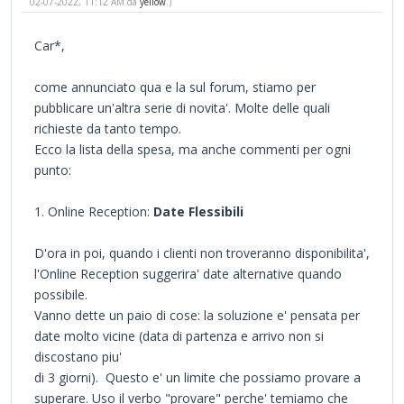
02-07-2022, 11:12 AM da
yellow
.)
Car*,
come annunciato qua e la sul forum, stiamo per
pubblicare un'altra serie di novita'. Molte delle quali
richieste da tanto tempo.
Ecco la lista della spesa, ma anche commenti per ogni
punto:
1. Online Reception:
Date Flessibili
D'ora in poi, quando i clienti non troveranno disponibilita',
l'Online Reception suggerira' date alternative quando
possibile.
Vanno dette un paio di cose: la soluzione e' pensata per
date molto vicine (data di partenza e arrivo non si
discostano piu'
di 3 giorni). Questo e' un limite che possiamo provare a
superare. Uso il verbo "provare" perche' temiamo che