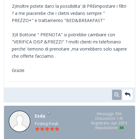
2)Inoltre potete darci la possibilita' di PREimpostare i filtri
? a me piacerebe che i clietni vedano sempre "
PREZZO+" e trattamento "BED&BREAKFAST"
3)Il Bottone " PRENOTA" si potrebbe cambiare con
"VERIFICA DISP.&PREZZI" ? molti clienti mi telefonano
perche' temono di prenotare ,ma vorrebbero solo sapere
che offerte facciamo .
Grazie
Messaggi: 936
Esda
Discussioni: 141
Registrato: Apr 2013
Posting Freak
Reputazione:
36