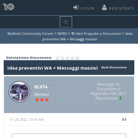
LOGIN
REGISTRATI
>
>
>
WuBook Community Forum
NEWS
💬 Idee Proposte e Discussioni
Idea
preventivi WA + Messaggi massivi
Valutazione discussione:
Idea preventivi WA + Messaggi massivi
Modi discussione
Messaggi: 52
RL074
Discussioni: 8
Registrato: Feb 2017
Member
Reputazione:
2
01-28-2022, 10:53 AM
#3